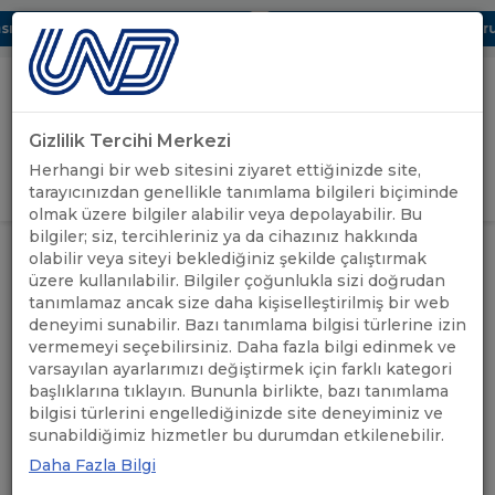
ı Dijital UBAK Bölümü Hakkında
UND, Yunanistan Vize Başvurula
Gizlilik Tercihi Merkezi
Uluslararası Nakliyeciler Derneği
Herhangi bir web sitesini ziyaret ettiğinizde site,
GİRİŞ YAP
tarayıcınızdan genellikle tanımlama bilgileri biçiminde
olmak üzere bilgiler alabilir veya depolayabilir. Bu
bilgiler; siz, tercihleriniz ya da cihazınız hakkında
TİO YETKİ BELGESİ
ÖNEMLİ
olabilir veya siteyi beklediğiniz şekilde çalıştırmak
ANASAYFA
/
/
BAŞVURULARINDA TALEP EDİLEN
DUYURULAR
üzere kullanılabilir. Bilgiler çoğunlukla sizi doğrudan
BELGELER
tanımlamaz ancak size daha kişiselleştirilmiş bir web
deneyimi sunabilir. Bazı tanımlama bilgisi türlerine izin
TİO YETKİ BELGESİ
vermemeyi seçebilirsiniz. Daha fazla bilgi edinmek ve
varsayılan ayarlarımızı değiştirmek için farklı kategori
BAŞVURULARINDA TALEP
başlıklarına tıklayın. Bununla birlikte, bazı tanımlama
bilgisi türlerini engellediğinizde site deneyiminiz ve
EDİLEN BELGELER
sunabildiğimiz hizmetler bu durumdan etkilenebilir.
Daha Fazla Bilgi
06.01.2022
A+
A-