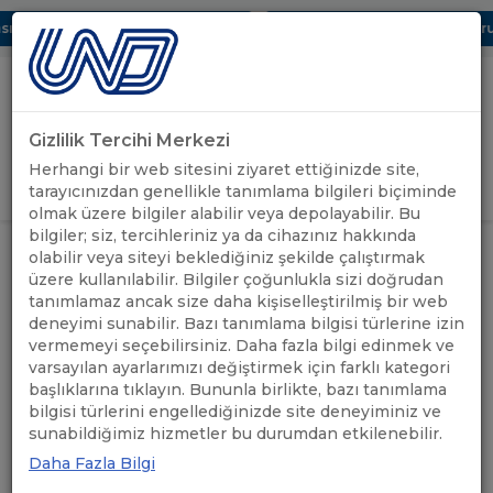
ı Dijital UBAK Bölümü Hakkında
UND, Yunanistan Vize Başvurula
Gizlilik Tercihi Merkezi
Uluslararası Nakliyeciler Derneği
Herhangi bir web sitesini ziyaret ettiğinizde site,
GİRİŞ YAP
tarayıcınızdan genellikle tanımlama bilgileri biçiminde
olmak üzere bilgiler alabilir veya depolayabilir. Bu
bilgiler; siz, tercihleriniz ya da cihazınız hakkında
TİCARET MÜŞAVİRLERİMİZLE
ÖNEMLİ
olabilir veya siteyi beklediğiniz şekilde çalıştırmak
ANASAYFA
/
/
ELEKTRONİK SOHBETLER-
DUYURULAR
üzere kullanılabilir. Bilgiler çoğunlukla sizi doğrudan
KOSOVA
tanımlamaz ancak size daha kişiselleştirilmiş bir web
deneyimi sunabilir. Bazı tanımlama bilgisi türlerine izin
TİCARET
vermemeyi seçebilirsiniz. Daha fazla bilgi edinmek ve
varsayılan ayarlarımızı değiştirmek için farklı kategori
MÜŞAVİRLERİMİZLE
başlıklarına tıklayın. Bununla birlikte, bazı tanımlama
bilgisi türlerini engellediğinizde site deneyiminiz ve
ELEKTRONİK SOHBETLER-
sunabildiğimiz hizmetler bu durumdan etkilenebilir.
KOSOVA
Daha Fazla Bilgi