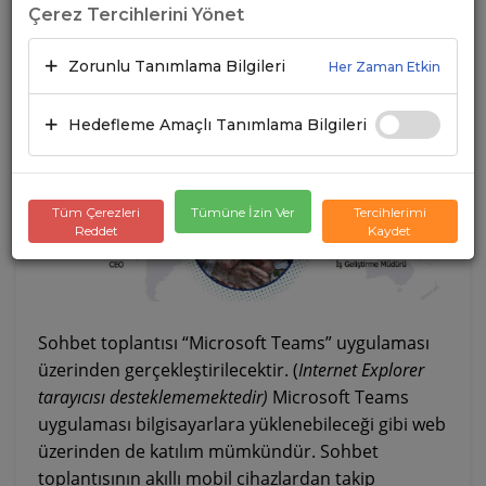
Çerez Tercihlerini Yönet
22.04.2021
A+
A-
Zorunlu Tanımlama Bilgileri
Her Zaman Etkin
Hedefleme Amaçlı Tanımlama Bilgileri
Tüm Çerezleri
Tümüne İzin Ver
Tercihlerimi
Reddet
Kaydet
Sohbet toplantısı “Microsoft Teams” uygulaması
üzerinden gerçekleştirilecektir. (
Internet Explorer
tarayıcısı desteklememektedir)
Microsoft Teams
uygulaması bilgisayarlara yüklenebileceği gibi web
üzerinden de katılım mümkündür. Sohbet
toplantısının akıllı mobil cihazlardan takip