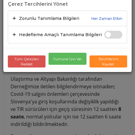
Çerez Tercihlerini Yönet
Zorunlu Tanımlama Bilgileri
Her Zaman Etkin
Hedefleme Amaçlı Tanımlama Bilgileri
Tüm Çerezleri
Tümüne İzin Ver
Tercihlerimi
Reddet
Kaydet
Ulaştırma ve Altyapı Bakanlığı tarafından
Derneğimize iletilen bilgilendirmeye istinaden;
Covid-19 salgını önlemleri çerçevesinde
Slovenya'ya giriş koşullarında değişiklik yapıldığı
ve TIR sürücüleri için geçiş süresinin 12 saatten
8
saate
, normal yolcular için ise 12 saatten 6 saate
indirildiği bildirilmektedir.