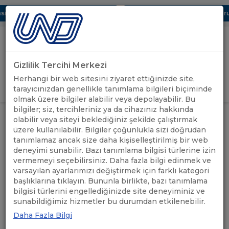
ı Dijital UBAK Bölümü Hakkında
UND, Yunanistan Vize Başvurula
Gizlilik Tercihi Merkezi
Uluslararası Nakliyeciler Derneği
Herhangi bir web sitesini ziyaret ettiğinizde site,
GİRİŞ YAP
tarayıcınızdan genellikle tanımlama bilgileri biçiminde
olmak üzere bilgiler alabilir veya depolayabilir. Bu
bilgiler; siz, tercihleriniz ya da cihazınız hakkında
ÖNEMLİ
SLOVENYA'YA GİRİŞTE PCR TESTİ
olabilir veya siteyi beklediğiniz şekilde çalıştırmak
ANASAYFA
/
/
DUYURULAR
MUAFİYETİNDE DEĞİŞİKLİK
üzere kullanılabilir. Bilgiler çoğunlukla sizi doğrudan
tanımlamaz ancak size daha kişiselleştirilmiş bir web
deneyimi sunabilir. Bazı tanımlama bilgisi türlerine izin
SLOVENYA'YA GİRİŞTE PCR
vermemeyi seçebilirsiniz. Daha fazla bilgi edinmek ve
TESTİ MUAFİYETİNDE
varsayılan ayarlarımızı değiştirmek için farklı kategori
başlıklarına tıklayın. Bununla birlikte, bazı tanımlama
DEĞİŞİKLİK
bilgisi türlerini engellediğinizde site deneyiminiz ve
sunabildiğimiz hizmetler bu durumdan etkilenebilir.
Daha Fazla Bilgi
04.01.2021
A+
A-