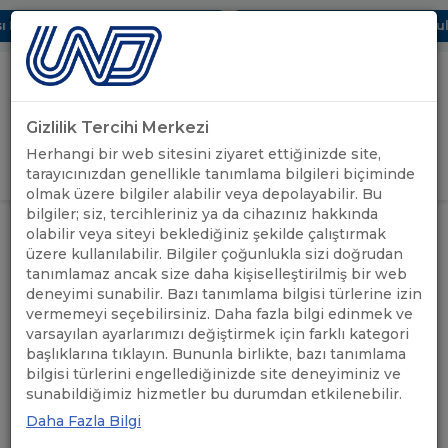
Dijital UBAK Bölümü Hakkında
UND, Yunanistan Vize Başvurular
Gizlilik Tercihi Merkezi
Uluslararası Nakliyeciler Derneği
Herhangi bir web sitesini ziyaret ettiğinizde site,
GİRİŞ YAP
tarayıcınızdan genellikle tanımlama bilgileri biçiminde
olmak üzere bilgiler alabilir veya depolayabilir. Bu
bilgiler; siz, tercihleriniz ya da cihazınız hakkında
ÖNEMLİ
SLOVAKYA VE MACARİSTAN’DAKİ
olabilir veya siteyi beklediğiniz şekilde çalıştırmak
ANASAYFA
/
/
DUYURULAR
SÜRÜŞ KISITLAMALARI HAKKINDA
üzere kullanılabilir. Bilgiler çoğunlukla sizi doğrudan
tanımlamaz ancak size daha kişiselleştirilmiş bir web
deneyimi sunabilir. Bazı tanımlama bilgisi türlerine izin
SLOVAKYA VE
vermemeyi seçebilirsiniz. Daha fazla bilgi edinmek ve
MACARİSTAN’DAKİ SÜRÜŞ
varsayılan ayarlarımızı değiştirmek için farklı kategori
başlıklarına tıklayın. Bununla birlikte, bazı tanımlama
KISITLAMALARI HAKKINDA
bilgisi türlerini engellediğinizde site deneyiminiz ve
sunabildiğimiz hizmetler bu durumdan etkilenebilir.
Daha Fazla Bilgi
13.09.2021
A+
A-