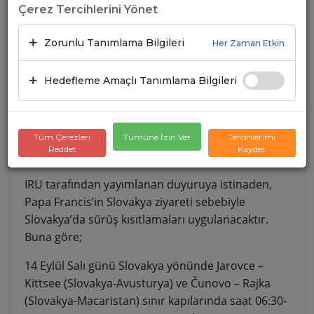
Çerez Tercihlerini Yönet
Zorunlu Tanımlama Bilgileri
Her Zaman Etkin
Hedefleme Amaçlı Tanımlama Bilgileri
Tüm Çerezleri
Tümüne İzin Ver
Tercihlerimi
Reddet
Kaydet
IRU tarafından yayımlanan duyuruya istinaden,
Papa Francis’in Slovakya ziyareti sebebiyle
Slovakya’da sürüş kısıtlamaları uygulanacaktır.
Buna göre;
14 Eylül Salı günü Slovakya yönünde Jarovce –
Kittsee (Slovakya-Avusturya) ve Čunovo – Rajka
(Slovakya-Macaristan) sınır kapılarında saat 06:30-