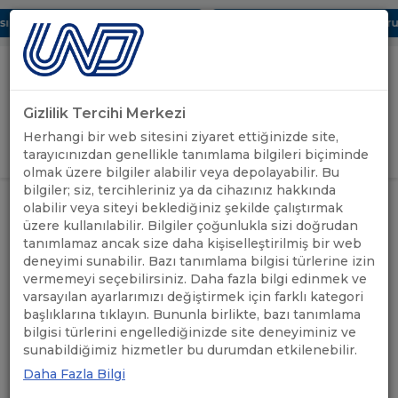
 Dijital UBAK Bölümü Hakkında
UND, Yunanistan Vize Başvurula
Gizlilik Tercihi Merkezi
Uluslararası Nakliyeciler Derneği
Herhangi bir web sitesini ziyaret ettiğinizde site,
GİRİŞ YAP
tarayıcınızdan genellikle tanımlama bilgileri biçiminde
olmak üzere bilgiler alabilir veya depolayabilir. Bu
bilgiler; siz, tercihleriniz ya da cihazınız hakkında
SIRBİSTAN'A VE SIRBİSTAN ÜZERİ
olabilir veya siteyi beklediğiniz şekilde çalıştırmak
ÖNEMLİ
GERÇEKLEŞTİRİLEN
ANASAYFA
/
/
üzere kullanılabilir. Bilgiler çoğunlukla sizi doğrudan
DUYURULAR
TAŞIMALARDA YAŞANILAN
tanımlamaz ancak size daha kişiselleştirilmiş bir web
SORUNLAR HAKKINDA ANKET
deneyimi sunabilir. Bazı tanımlama bilgisi türlerine izin
vermemeyi seçebilirsiniz. Daha fazla bilgi edinmek ve
SIRBİSTAN'A VE SIRBİSTAN
varsayılan ayarlarımızı değiştirmek için farklı kategori
başlıklarına tıklayın. Bununla birlikte, bazı tanımlama
ÜZERİ GERÇEKLEŞTİRİLEN
bilgisi türlerini engellediğinizde site deneyiminiz ve
sunabildiğimiz hizmetler bu durumdan etkilenebilir.
TAŞIMALARDA YAŞANILAN
Daha Fazla Bilgi
SORUNLAR HAKKINDA