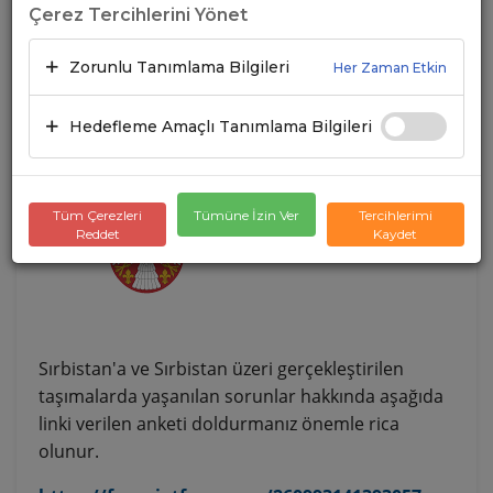
Çerez Tercihlerini Yönet
ANKET
Zorunlu Tanımlama Bilgileri
Her Zaman Etkin
10.04.2026
A+
A-
Hedefleme Amaçlı Tanımlama Bilgileri
Tüm Çerezleri
Tümüne İzin Ver
Tercihlerimi
Reddet
Kaydet
Sırbistan'a ve Sırbistan üzeri gerçekleştirilen
taşımalarda yaşanılan sorunlar hakkında aşağıda
linki verilen anketi doldurmanız önemle rica
olunur.