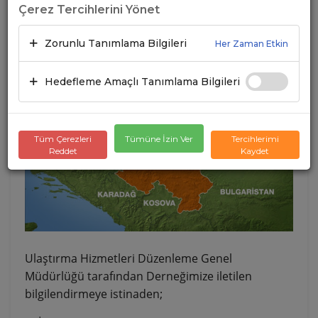
Çerez Tercihlerini Yönet
BİLGİLENDİRME
Zorunlu Tanımlama Bilgileri
Her Zaman Etkin
12.11.2024
A+
A-
Hedefleme Amaçlı Tanımlama Bilgileri
Tüm Çerezleri
Tümüne İzin Ver
Tercihlerimi
Reddet
Kaydet
Ulaştırma Hizmetleri Düzenleme Genel
Müdürlüğü tarafından Derneğimize iletilen
bilgilendirmeye istinaden;