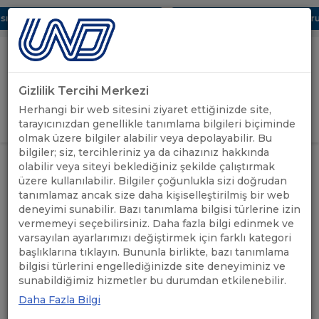
 Dijital UBAK Bölümü Hakkında
UND, Yunanistan Vize Başvurula
Gizlilik Tercihi Merkezi
Uluslararası Nakliyeciler Derneği
Herhangi bir web sitesini ziyaret ettiğinizde site,
GİRİŞ YAP
tarayıcınızdan genellikle tanımlama bilgileri biçiminde
olmak üzere bilgiler alabilir veya depolayabilir. Bu
bilgiler; siz, tercihleriniz ya da cihazınız hakkında
SIRBİSTAN'A/SIRBİSTAN
olabilir veya siteyi beklediğiniz şekilde çalıştırmak
ÖNEMLİ
ÜZERİNDEN YAPILACAK İKİLİ VE
ANASAYFA
/
/
üzere kullanılabilir. Bilgiler çoğunlukla sizi doğrudan
DUYURULAR
TRANSİT TAŞIMALAR HAKKINDA
tanımlamaz ancak size daha kişiselleştirilmiş bir web
BİLGİLENDİRME
deneyimi sunabilir. Bazı tanımlama bilgisi türlerine izin
vermemeyi seçebilirsiniz. Daha fazla bilgi edinmek ve
SIRBİSTAN'A/SIRBİSTAN
varsayılan ayarlarımızı değiştirmek için farklı kategori
başlıklarına tıklayın. Bununla birlikte, bazı tanımlama
ÜZERİNDEN YAPILACAK
bilgisi türlerini engellediğinizde site deneyiminiz ve
sunabildiğimiz hizmetler bu durumdan etkilenebilir.
İKİLİ VE TRANSİT
Daha Fazla Bilgi
TAŞIMALAR HAKKINDA