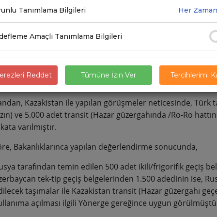
unlu Tanımlama Bilgileri
Her Zaman
.2021
efleme Amaçlı Tanımlama Bilgileri
ma ve Altyapı Bakanlığı, Ulaştırma Hizmetleri Düzenleme Ge
ndirmeye göre; Ülkemiz ile Rusya arasında 28.04.2021 tarihi
larınca kullanılmak üzere 500 adet ikili frigorifik, 1.500 adet
rezleri Reddet
Tümüne İzin Ver
Tercihlerimi 
(güzergah kısıtlaması olmaksızın), 1.000 adet transit (Rus lima
andan, Kazakistan ile yapılan görüşmeler neticesinde, Türk ta
zın) ve 5.000 adet transit (Hazar güzergahında /Ro-Ro hattın
ata varılmıştır.
re, Bakanlıklarınca yapılan değerlendirme sonucunda,
usya tarafından temin edilen 500 adet ikili/frigorifik geçiş bel
zerbaycan tek-tip geçiş belgelerinden 1.500 adedinin ise, Rusy
dilecek taşımalar ile Kazakistan transit (Hazar güzergahı geçer
ullanıma açılması ilgili Yönerge gereğince uygun görülmüştü