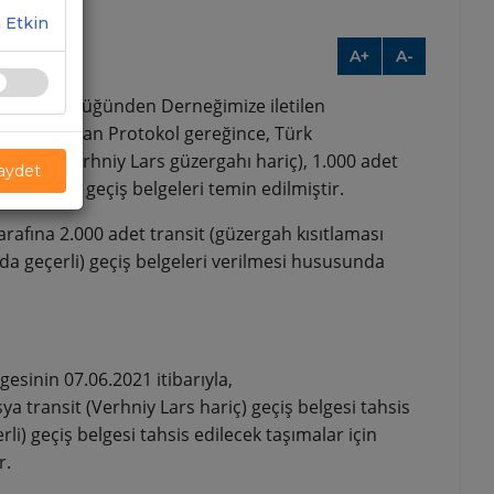
 Etkin
A+
A-
nel Müdürlüğünden Derneğimize iletilen
nde imzalanan Protokol gereğince, Türk
 transit (Verhniy Lars güzergahı hariç), 1.000 adet
Kaydet
nı varışlı) geçiş belgeleri temin edilmiştir.
rafına 2.000 adet transit (güzergah kısıtlaması
da geçerli) geçiş belgeleri verilmesi hususunda
gesinin 07.06.2021 itibarıyla,
a transit (Verhniy Lars hariç) geçiş belgesi tahsis
li) geçiş belgesi tahsis edilecek taşımalar için
r.