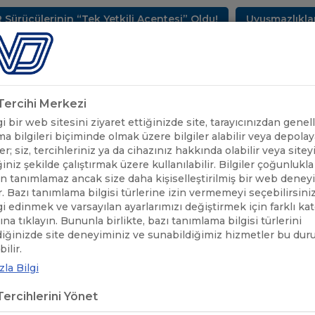
cülerinin “Tek Yetkili Acentesi” Oldu!
Uyuşmazlıkların
METLERİMİZ
SEKTÖREL BİLGİLER
UND YAYINLARI
HAB
k Tercihi Merkezi
 bir web sitesini ziyaret ettiğinizde site, tarayıcınızdan genell
a bilgileri biçiminde olmak üzere bilgiler alabilir veya depolaya
er; siz, tercihleriniz ya da cihazınız hakkında olabilir veya sitey
iniz şekilde çalıştırmak üzere kullanılabilir. Bilgiler çoğunlukla 
 tanımlamaz ancak size daha kişiselleştirilmiş bir web deney
r. Bazı tanımlama bilgisi türlerine izin vermemeyi seçebilirsini
lgi edinmek ve varsayılan ayarlarımızı değiştirmek için farklı ka
rına tıklayın. Bununla birlikte, bazı tanımlama bilgisi türlerini
diğinizde site deneyiminiz ve sunabildiğimiz hizmetler bu du
ÖNEMLİ DUYURULAR
/
RUSYA VE KAZAKİSTAN GEÇİŞ BELGELERİYL
ilir.
la Bilgi
YA VE KAZAKİSTAN GEÇİŞ BELGEL
ercihlerini Yönet
GİLENDİRME