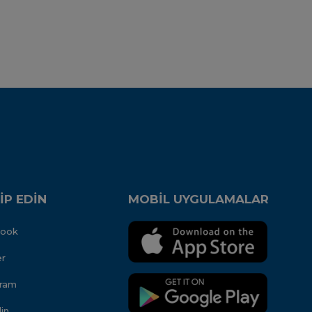
İP EDİN
MOBİL UYGULAMALAR
book
er
gram
in