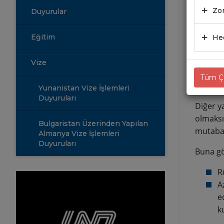
Zor
Duyurular
07.06
Eğitim
Hed
Ulaştır
bilgile
Vize
taşımacı
Tüm Çe
transit 
Yunanistan Vize İşlemleri
Duyuruları
Diğer y
olmaksı
Bulgaristan Üzerinden Yapılan
mutabak
Almanya Vize İşlemleri
Duyuruları
Buna gö
R
A
e
k