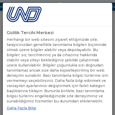
 Dijital UBAK Bölümü Hakkında
UND, Yunanistan Vize Başvurula
Gizlilik Tercihi Merkezi
Uluslararası Nakliyeciler Derneği
Herhangi bir web sitesini ziyaret ettiğinizde site,
GİRİŞ YAP
tarayıcınızdan genellikle tanımlama bilgileri biçiminde
olmak üzere bilgiler alabilir veya depolayabilir. Bu
bilgiler; siz, tercihleriniz ya da cihazınız hakkında
RUSYA İKİLİ GEÇİŞ BELGELERİ VE
olabilir veya siteyi beklediğiniz şekilde çalıştırmak
ÖNEMLİ
DAĞITIM ESASLARINA YENİ
ANASAYFA
/
/
üzere kullanılabilir. Bilgiler çoğunlukla sizi doğrudan
DUYURULAR
EKLENEN GÜZERGAHLAR
tanımlamaz ancak size daha kişiselleştirilmiş bir web
HAKKINDA
deneyimi sunabilir. Bazı tanımlama bilgisi türlerine izin
vermemeyi seçebilirsiniz. Daha fazla bilgi edinmek ve
RUSYA İKİLİ GEÇİŞ
varsayılan ayarlarımızı değiştirmek için farklı kategori
başlıklarına tıklayın. Bununla birlikte, bazı tanımlama
BELGELERİ VE DAĞITIM
bilgisi türlerini engellediğinizde site deneyiminiz ve
sunabildiğimiz hizmetler bu durumdan etkilenebilir.
ESASLARINA YENİ EKLENEN
Daha Fazla Bilgi
GÜZERGAHLAR HAKKINDA