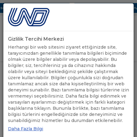
ı Dijital UBAK Bölümü Hakkında
UND, Yunanistan Vize Başvurula
Gizlilik Tercihi Merkezi
Uluslararası Nakliyeciler Derneği
Herhangi bir web sitesini ziyaret ettiğinizde site,
GİRİŞ YAP
tarayıcınızdan genellikle tanımlama bilgileri biçiminde
olmak üzere bilgiler alabilir veya depolayabilir. Bu
bilgiler; siz, tercihleriniz ya da cihazınız hakkında
ÖNEMLİ
RUSYA GEÇİŞ BELGELERİ
olabilir veya siteyi beklediğiniz şekilde çalıştırmak
ANASAYFA
/
/
DUYURULAR
HAKKINDA BİLGİLENDİRME
üzere kullanılabilir. Bilgiler çoğunlukla sizi doğrudan
tanımlamaz ancak size daha kişiselleştirilmiş bir web
deneyimi sunabilir. Bazı tanımlama bilgisi türlerine izin
RUSYA GEÇİŞ BELGELERİ
vermemeyi seçebilirsiniz. Daha fazla bilgi edinmek ve
HAKKINDA BİLGİLENDİRME
varsayılan ayarlarımızı değiştirmek için farklı kategori
başlıklarına tıklayın. Bununla birlikte, bazı tanımlama
bilgisi türlerini engellediğinizde site deneyiminiz ve
14.03.2023
A+
A-
sunabildiğimiz hizmetler bu durumdan etkilenebilir.
Daha Fazla Bilgi
Malumları olduğu üzere Ulaştırma ve Altyapı