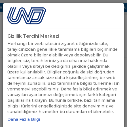
 Dijital UBAK Bölümü Hakkında
UND, Yunanistan Vize Başvurula
Gizlilik Tercihi Merkezi
Uluslararası Nakliyeciler Derneği
Herhangi bir web sitesini ziyaret ettiğinizde site,
GİRİŞ YAP
tarayıcınızdan genellikle tanımlama bilgileri biçiminde
olmak üzere bilgiler alabilir veya depolayabilir. Bu
bilgiler; siz, tercihleriniz ya da cihazınız hakkında
ROMANYA : 31 MART 2025
olabilir veya siteyi beklediğiniz şekilde çalıştırmak
ÖNEMLİ
TARİHİNDE BAŞLAYACAK OLAN
ANASAYFA
/
/
üzere kullanılabilir. Bilgiler çoğunlukla sizi doğrudan
DUYURULAR
VERİ İLETİM ZORUNLULUĞU
tanımlamaz ancak size daha kişiselleştirilmiş bir web
HAKKINDA
deneyimi sunabilir. Bazı tanımlama bilgisi türlerine izin
vermemeyi seçebilirsiniz. Daha fazla bilgi edinmek ve
ROMANYA : 31 MART 2025
varsayılan ayarlarımızı değiştirmek için farklı kategori
başlıklarına tıklayın. Bununla birlikte, bazı tanımlama
TARİHİNDE BAŞLAYACAK
bilgisi türlerini engellediğinizde site deneyiminiz ve
sunabildiğimiz hizmetler bu durumdan etkilenebilir.
OLAN VERİ İLETİM
Daha Fazla Bilgi
ZORUNLULUĞU HAKKINDA