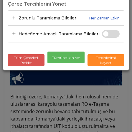
Çerez Tercihlerini Yönet
17.03.2025
A+
A-
Zorunlu Tanımlama Bilgileri
Her Zaman Etkin
Hedefleme Amaçlı Tanımlama Bilgileri
Tüm Çerezleri
Tümüne İzin Ver
Tercihlerimi
Reddet
Kaydet
Bilindiği üzere, Romanya’daki hem ulusal hem de
uluslararası karayolu taşımaları RO e-Taşıma
sisteminde zorunlu beyana tabi tutulmuş ve bu
kapsamda Romanya’daki yerleşik ihracatçı veya
ithalatçı tarafından UIT kodu oluşturulmakta ve