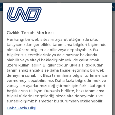
 Dijital UBAK Bölümü Hakkında
UND, Yunanistan Vize Başvurular
Gizlilik Tercihi Merkezi
Uluslararası Nakliyeciler Derneği
Herhangi bir web sitesini ziyaret ettiğinizde site,
GİRİŞ YAP
tarayıcınızdan genellikle tanımlama bilgileri biçiminde
olmak üzere bilgiler alabilir veya depolayabilir. Bu
bilgiler; siz, tercihleriniz ya da cihazınız hakkında
RANDEVULU SANAL SIRA SİSTEMİ
ÖNEMLİ
olabilir veya siteyi beklediğiniz şekilde çalıştırmak
ANASAYFA
/
/
(RSS) UYGULAMASI KAPIKULE SINIR
DUYURULAR
üzere kullanılabilir. Bilgiler çoğunlukla sizi doğrudan
KAPISINDA BAŞLADI
tanımlamaz ancak size daha kişiselleştirilmiş bir web
deneyimi sunabilir. Bazı tanımlama bilgisi türlerine izin
RANDEVULU SANAL SIRA
vermemeyi seçebilirsiniz. Daha fazla bilgi edinmek ve
varsayılan ayarlarımızı değiştirmek için farklı kategori
SİSTEMİ (RSS) UYGULAMASI
başlıklarına tıklayın. Bununla birlikte, bazı tanımlama
bilgisi türlerini engellediğinizde site deneyiminiz ve
KAPIKULE SINIR KAPISINDA
sunabildiğimiz hizmetler bu durumdan etkilenebilir.
BAŞLADI
Daha Fazla Bilgi