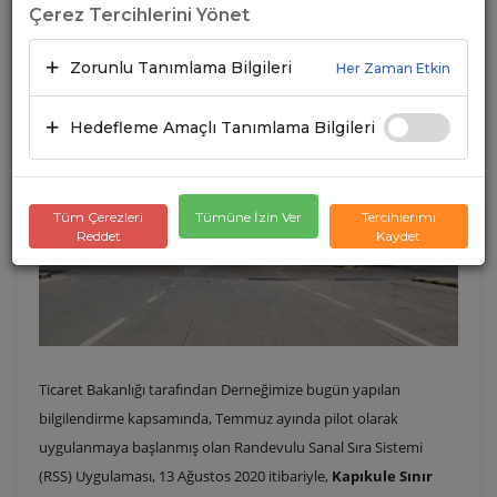
Çerez Tercihlerini Yönet
28.08.2020
A+
A-
Zorunlu Tanımlama Bilgileri
Her Zaman Etkin
Hedefleme Amaçlı Tanımlama Bilgileri
Tüm Çerezleri
Tümüne İzin Ver
Tercihlerimi
Reddet
Kaydet
Ticaret Bakanlığı tarafından Derneğimize bugün yapılan
bilgilendirme kapsamında, Temmuz ayında pilot olarak
uygulanmaya başlanmış olan Randevulu Sanal Sıra Sistemi
(RSS) Uygulaması, 13 Ağustos 2020 itibariyle,
Kapıkule Sınır