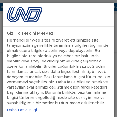
ı Dijital UBAK Bölümü Hakkında
UND, Yunanistan Vize Başvurula
Gizlilik Tercihi Merkezi
Uluslararası Nakliyeciler Derneği
Herhangi bir web sitesini ziyaret ettiğinizde site,
GİRİŞ YAP
tarayıcınızdan genellikle tanımlama bilgileri biçiminde
olmak üzere bilgiler alabilir veya depolayabilir. Bu
bilgiler; siz, tercihleriniz ya da cihazınız hakkında
POLONYA: SINIR
ÖNEMLİ
olabilir veya siteyi beklediğiniz şekilde çalıştırmak
ANASAYFA
/
/
KONTROLLERİNİN YENİDEN
DUYURULAR
üzere kullanılabilir. Bilgiler çoğunlukla sizi doğrudan
BAŞLATILMASI HAKKINDA
tanımlamaz ancak size daha kişiselleştirilmiş bir web
deneyimi sunabilir. Bazı tanımlama bilgisi türlerine izin
POLONYA: SINIR
vermemeyi seçebilirsiniz. Daha fazla bilgi edinmek ve
varsayılan ayarlarımızı değiştirmek için farklı kategori
KONTROLLERİNİN YENİDEN
başlıklarına tıklayın. Bununla birlikte, bazı tanımlama
bilgisi türlerini engellediğinizde site deneyiminiz ve
BAŞLATILMASI HAKKINDA
sunabildiğimiz hizmetler bu durumdan etkilenebilir.
Daha Fazla Bilgi
04.07.2025
A+
A-