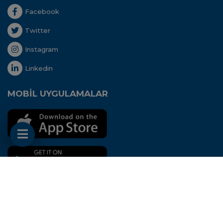
Facebook
Twitter
Instagram
Linkedin
MOBİL UYGULAMALAR
Her hakkı saklıdır. Copyright © 2020 - Uluslararası
Nakliyeciler Derneği
Bu site
Aidango
STK
ERP
'si ile hazırlanmıştır.