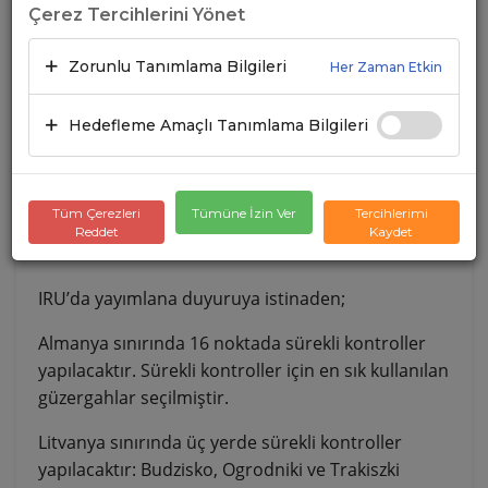
Çerez Tercihlerini Yönet
Zorunlu Tanımlama Bilgileri
Her Zaman Etkin
Hedefleme Amaçlı Tanımlama Bilgileri
Tüm Çerezleri
Tümüne İzin Ver
Tercihlerimi
Reddet
Kaydet
IRU’da yayımlana duyuruya istinaden;
Almanya sınırında 16 noktada sürekli kontroller
yapılacaktır. Sürekli kontroller için en sık kullanılan
güzergahlar seçilmiştir.
Litvanya sınırında üç yerde sürekli kontroller
yapılacaktır: Budzisko, Ogrodniki ve Trakiszki