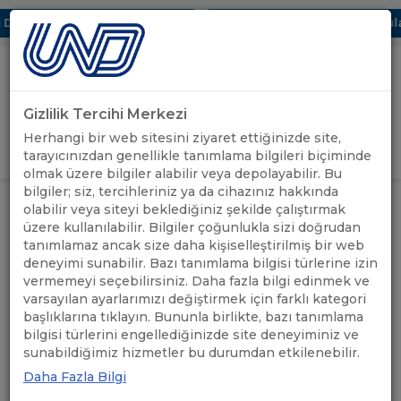
ijital UBAK Bölümü Hakkında
UND, Yunanistan Vize Başvuruları
Gizlilik Tercihi Merkezi
Uluslararası Nakliyeciler Derneği
Herhangi bir web sitesini ziyaret ettiğinizde site,
GİRİŞ YAP
tarayıcınızdan genellikle tanımlama bilgileri biçiminde
olmak üzere bilgiler alabilir veya depolayabilir. Bu
bilgiler; siz, tercihleriniz ya da cihazınız hakkında
POLONYA: GİYİM VE AYAKKABI
olabilir veya siteyi beklediğiniz şekilde çalıştırmak
ÜRÜNLERİNİN SENT SİSTEMİ
ÖNEMLİ
üzere kullanılabilir. Bilgiler çoğunlukla sizi doğrudan
ANASAYFA
/
/
KAPSAMINDA BİLDİRİMİN
DUYURULAR
tanımlamaz ancak size daha kişiselleştirilmiş bir web
GERÇEKLEŞTİRİLMESİ HAKKINDA
BİLGİLENDİRME
deneyimi sunabilir. Bazı tanımlama bilgisi türlerine izin
vermemeyi seçebilirsiniz. Daha fazla bilgi edinmek ve
varsayılan ayarlarımızı değiştirmek için farklı kategori
POLONYA: GİYİM VE
başlıklarına tıklayın. Bununla birlikte, bazı tanımlama
bilgisi türlerini engellediğinizde site deneyiminiz ve
AYAKKABI ÜRÜNLERİNİN
sunabildiğimiz hizmetler bu durumdan etkilenebilir.
SENT SİSTEMİ KAPSAMINDA
Daha Fazla Bilgi