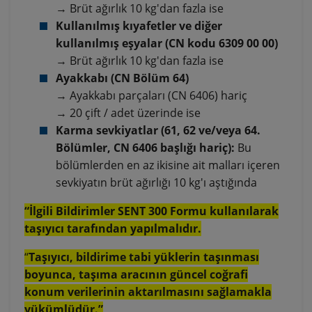
→ Brüt ağırlık 10 kg'dan fazla ise
Kullanılmış kıyafetler ve diğer
kullanılmış eşyalar (CN kodu 6309 00 00)
→ Brüt ağırlık 10 kg'dan fazla ise
Ayakkabı (CN Bölüm 64)
→ Ayakkabı parçaları (CN 6406) hariç
→ 20 çift / adet üzerinde ise
Karma sevkiyatlar (61, 62 ve/veya 64.
Bölümler, CN 6406 başlığı hariç):
Bu
bölümlerden en az ikisine ait malları içeren
sevkiyatın brüt ağırlığı 10 kg'ı aştığında
“İlgili Bildirimler SENT 300 Formu kullanılarak
taşıyıcı tarafından yapılmalıdır.
“
Taşıyıcı, bildirime tabi yüklerin taşınması
boyunca, taşıma aracının güncel coğrafi
konum verilerinin aktarılmasını sağlamakla
yükümlüdür.”