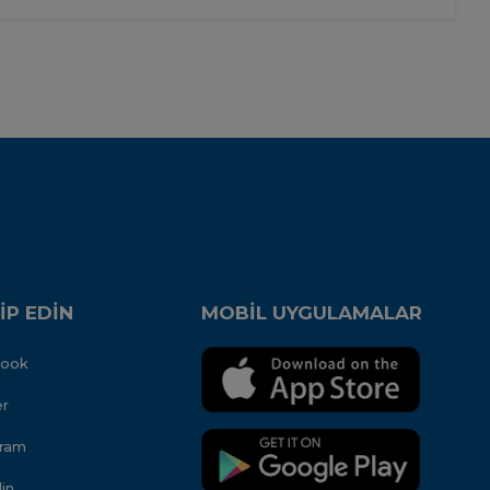
İP EDİN
MOBİL UYGULAMALAR
book
er
gram
in