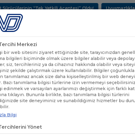
lerinin “Tek Yetkili Acentesi” Oldu!
Uyuşmazlıkların Ç
METLERİMİZ
SEKTÖREL BİLGİLER
UND YAYINLARI
HAB
k Tercihi Merkezi
 bir web sitesini ziyaret ettiğinizde site, tarayıcınızdan genell
a bilgileri biçiminde olmak üzere bilgiler alabilir veya depolaya
er; siz, tercihleriniz ya da cihazınız hakkında olabilir veya sitey
iniz şekilde çalıştırmak üzere kullanılabilir. Bilgiler çoğunlukla 
 tanımlamaz ancak size daha kişiselleştirilmiş bir web deney
r. Bazı tanımlama bilgisi türlerine izin vermemeyi seçebilirsini
lgi edinmek ve varsayılan ayarlarımızı değiştirmek için farklı ka
rına tıklayın. Bununla birlikte, bazı tanımlama bilgisi türlerini
diğinizde site deneyiminiz ve sunabildiğimiz hizmetler bu du
ÖNEMLİ
ÖZBEKİSTAN ULAŞTIRMA BAKANLIĞI İLE İLİŞ
/
ilir.
DUYURULAR
HAKKINDA
la Bilgi
ercihlerini Yönet
EKİSTAN ULAŞTIRMA BAKANLIĞI İLE