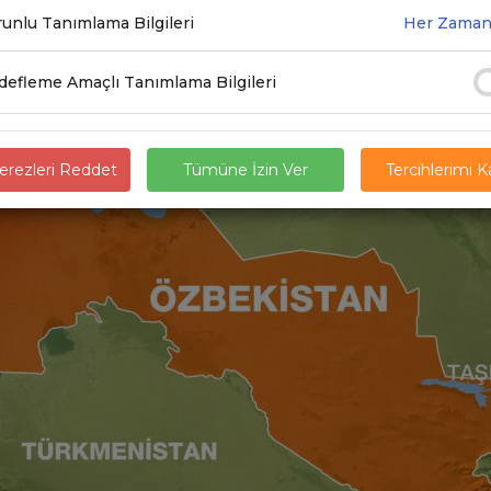
TEMLERİNİN BAKIM ÇALIŞMALARI
unlu Tanımlama Bilgileri
Her Zaman
5.2025
efleme Amaçlı Tanımlama Bilgileri
rezleri Reddet
Tümüne İzin Ver
Tercihlerimi 