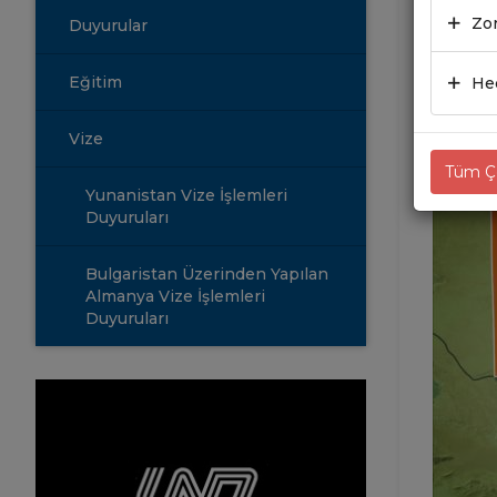
SİS
Zor
Duyurular
29.0
Eğitim
Hed
Vize
Tüm Çe
Yunanistan Vize İşlemleri
Duyuruları
Bulgaristan Üzerinden Yapılan
Almanya Vize İşlemleri
Duyuruları