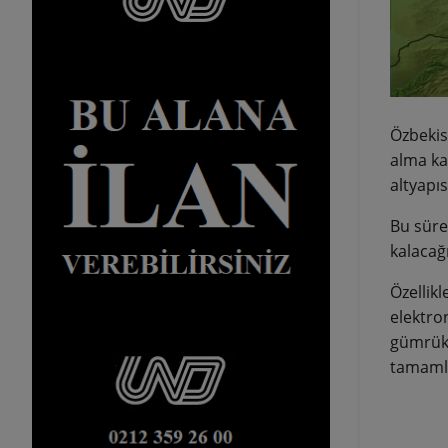
Özbekis
alma ka
altyapıs
Bu süre
kalacağın
Özellikl
elektron
gümrük 
tamamla