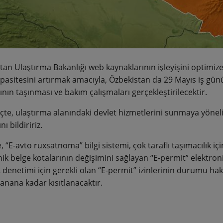
tan Ulaştırma Bakanlığı web kaynaklarının işleyişini optimiz
pasitesini artırmak amacıyla, Özbekistan da 29 Mayıs iş gün
ının taşınması ve bakım çalışmaları gerçekleştirilecektir.
çte, ulaştırma alanındaki devlet hizmetlerini sunmaya yönelik
ı bildiririz.
e, “E-avto ruxsatnoma” bilgi sistemi, çok taraflı taşımacılık iç
ik belge kotalarının değişimini sağlayan “E-permit” elektronik
denetimi için gerekli olan “E-permit” izinlerinin durumu hakk
nana kadar kısıtlanacaktır.