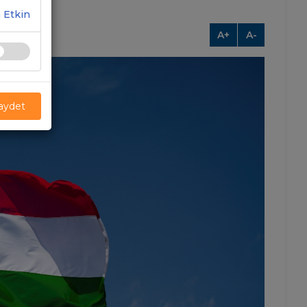
 Etkin
A+
A-
Kaydet