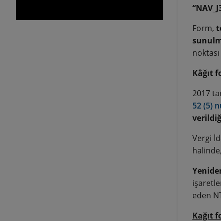
“NAV_J3
Form,
t
sunulm
noktası
Kâğıt f
2017 ta
52 (5) 
verildi
Vergi İ
halinde
Yenide
işaretl
eden NT
Kağıt 