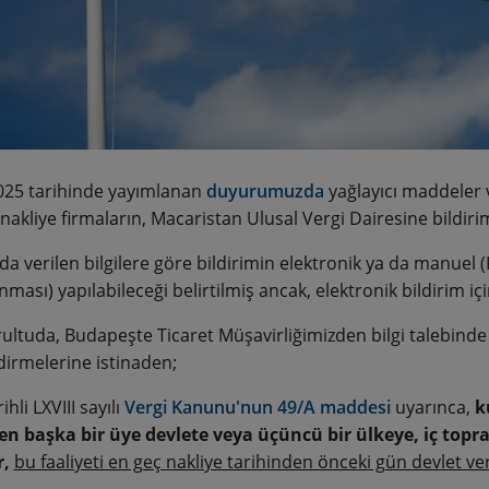
025 tarihinde yayımlanan
duyurumuzda
yağlayıcı maddeler 
 nakliye firmaların, Macaristan Ulusal Vergi Dairesine bildir
 verilen bilgilere göre bildirimin elektronik ya da manuel (K
ması) yapılabileceği belirtilmiş ancak, elektronik bildirim içi
ultuda, Budapeşte Ticaret Müşavirliğimizden bilgi talebind
ndirmelerine istinaden;
ihli LXVIII sayılı
Vergi Kanunu'nun 49/A maddesi
uyarınca,
k
en başka bir üye devlete veya üçüncü bir ülkeye, iç topra
r,
bu faaliyeti en geç nakliye tarihinden önceki gün devlet ve