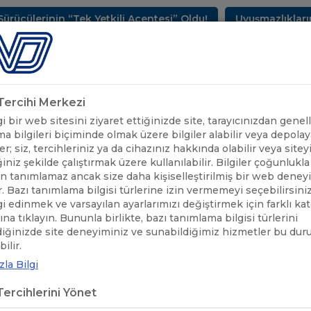
nin “Tek Yetkili Acentesi” Oldu!
Uyuşmazlıkların Çözü
METLERİMİZ
SEKTÖREL BİLGİLER
UND YAYINLARI
HAB
k Tercihi Merkezi
 bir web sitesini ziyaret ettiğinizde site, tarayıcınızdan genell
a bilgileri biçiminde olmak üzere bilgiler alabilir veya depolaya
er; siz, tercihleriniz ya da cihazınız hakkında olabilir veya sitey
iniz şekilde çalıştırmak üzere kullanılabilir. Bilgiler çoğunlukla 
 tanımlamaz ancak size daha kişiselleştirilmiş bir web deney
r. Bazı tanımlama bilgisi türlerine izin vermemeyi seçebilirsini
lgi edinmek ve varsayılan ayarlarımızı değiştirmek için farklı ka
rına tıklayın. Bununla birlikte, bazı tanımlama bilgisi türlerini
diğinizde site deneyiminiz ve sunabildiğimiz hizmetler bu du
ÖNEMLİ DUYURULAR
/
MACARİSTAN: YAĞLAYICILAR VE TÜTÜN ÜR
ilir.
la Bilgi
ARİSTAN: YAĞLAYICILAR VE TÜT
ercihlerini Yönet
DİRİM HAKKINDA