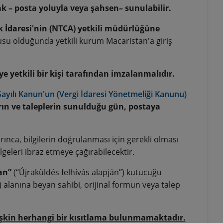
k – posta yoluyla veya şahsen– sunulabilir.
k İdaresi'nin (NTCA) yetkili müdürlüğüne
su olduğunda yetkili kurum Macaristan'a giriş
 yetkili bir kişi tarafından imzalanmalıdır.
Sayılı Kanun'un (Vergi İdaresi Yönetmeliği Kanunu)
rın ve taleplerin sunulduğu gün, postaya
ınca, bilgilerin doğrulanması için gerekli olması
geleri ibraz etmeye çağırabilecektir.
an”
(“Újraküldés felhívás alapján”) kutucuğu
alanına beyan sahibi, orijinal formun veya talep
işkin herhangi bir kısıtlama bulunmamaktadır.