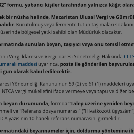
2” formu, yabancı kişiler tarafından yalnızca
kâğıt
olara
ek bir nüsha halinde, Macaristan Ulusal Vergi ve Gümrü
alıdır
. Kurutulmuş veya fermente tütün taşımaları söz konu
 üzerinde bölgesel yetki sahibi olan Müdürlük olacaktır.
ormatında sunulan beyan, taşıyıcı veya onu temsil etmeye
rihli Vergi İdaresi ve Vergi İdaresi Yönetmeliği Hakkında
CLI 
numaralı maddesi
uyarınca,
posta ile gönderilen başvurula
ği gün olarak kabul edilecektir.
daresi Yönetmeliği Kanunu'nun 59 (2) ve 61 (1) maddeleri uyar
, NTCA vergi mükellefini ifade vermeye veya tapu ve diğer bel
n beyan durumunda
, formda
“Talep üzerine yeniden bey
enmeli ve “Referans dosya numarası” (“Hivatkozott ügyszám”) 
CA yazısının 10 haneli referans numarasını girmelidir.
formatındaki beyannameler için, doldurma yöntemine il