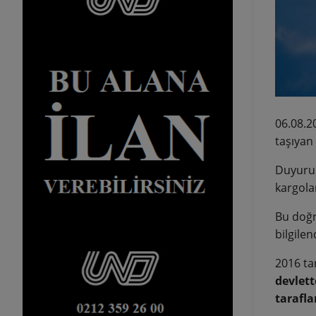
06.08.2
taşıyan
Duyuruda
kargolan
Bu doğr
bilgile
2016 tar
devlett
tarafla