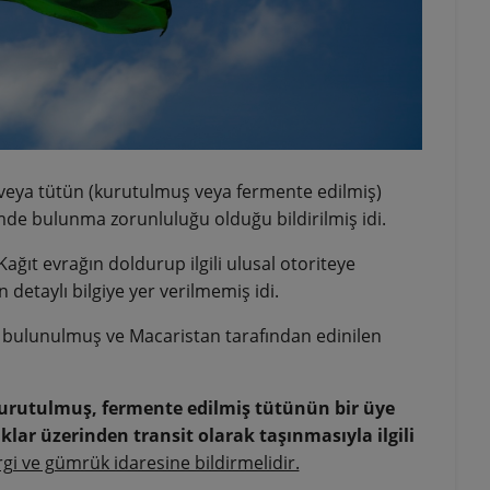
veya tütün (kurutulmuş veya fermente edilmiş)
imde bulunma zorunluluğu olduğu bildirilmiş idi.
ağıt evrağın doldurup ilgili ulusal otoriteye
n detaylı bilgiye yer verilmemiş idi.
e bulunulmuş ve Macaristan tarafından edinilen
urutulmuş, fermente edilmiş tütünün bir üye
klar üzerinden transit olarak taşınmasıyla ilgili
rgi ve gümrük idaresine bildirmelidir.