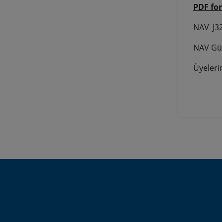
PDF for
NAV_J32
NAV Güm
Üyeleri