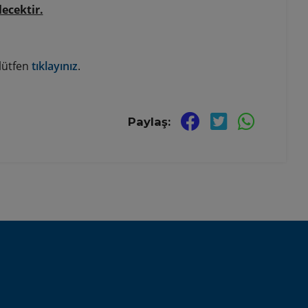
ecektir.
 lütfen
tıklayınız
.
Paylaş: