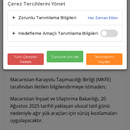
Çerez Tercihlerini Yönet
Zorunlu Tanımlama Bilgileri
Her Zaman Etkin
Hedefleme Amaçlı Tanımlama Bilgileri
Tüm Çerezleri
Tümüne İzin Ver
Tercihlerimi
Reddet
Kaydet
Macaristan Karayolu Taşımacılığı Birliği (MKFE)
tarafından iletilen bilgilendirmeye istinaden;
Macaristan İnşaat ve Ulaştırma Bakanlığı, 20
Ağustos 2025 tarihli yaklaşan ulusal tatil günü
nedeniyle ağır yük araçları için sürüş kısıtlamaları
uygulayacaktır.