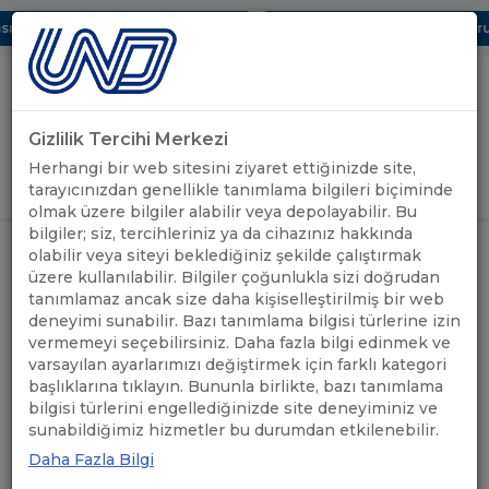
ı Dijital UBAK Bölümü Hakkında
UND, Yunanistan Vize Başvurula
Gizlilik Tercihi Merkezi
Uluslararası Nakliyeciler Derneği
Herhangi bir web sitesini ziyaret ettiğinizde site,
GİRİŞ YAP
tarayıcınızdan genellikle tanımlama bilgileri biçiminde
olmak üzere bilgiler alabilir veya depolayabilir. Bu
bilgiler; siz, tercihleriniz ya da cihazınız hakkında
MACARİSTAN: SÜRÜŞ
ÖNEMLİ
olabilir veya siteyi beklediğiniz şekilde çalıştırmak
ANASAYFA
/
/
KISITLAMALARI HAKKINDA
DUYURULAR
üzere kullanılabilir. Bilgiler çoğunlukla sizi doğrudan
BİLGİLENDİRME
tanımlamaz ancak size daha kişiselleştirilmiş bir web
deneyimi sunabilir. Bazı tanımlama bilgisi türlerine izin
MACARİSTAN: SÜRÜŞ
vermemeyi seçebilirsiniz. Daha fazla bilgi edinmek ve
varsayılan ayarlarımızı değiştirmek için farklı kategori
KISITLAMALARI HAKKINDA
başlıklarına tıklayın. Bununla birlikte, bazı tanımlama
bilgisi türlerini engellediğinizde site deneyiminiz ve
BİLGİLENDİRME
sunabildiğimiz hizmetler bu durumdan etkilenebilir.
Daha Fazla Bilgi
19.08.2025
A+
A-