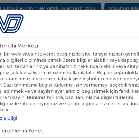
erinin “Tek Yetkili Acentesi” Oldu!
Uyuşmazlıkların Ç
METLERİMİZ
SEKTÖREL BİLGİLER
UND YAYINLARI
HAB
k Tercihi Merkezi
 bir web sitesini ziyaret ettiğinizde site, tarayıcınızdan genell
a bilgileri biçiminde olmak üzere bilgiler alabilir veya depolaya
er; siz, tercihleriniz ya da cihazınız hakkında olabilir veya sitey
iniz şekilde çalıştırmak üzere kullanılabilir. Bilgiler çoğunlukla 
 tanımlamaz ancak size daha kişiselleştirilmiş bir web deney
r. Bazı tanımlama bilgisi türlerine izin vermemeyi seçebilirsini
lgi edinmek ve varsayılan ayarlarımızı değiştirmek için farklı ka
rına tıklayın. Bununla birlikte, bazı tanımlama bilgisi türlerini
diğinizde site deneyiminiz ve sunabildiğimiz hizmetler bu du
ÖNEMLİ DUYURULAR
/
MACARİSTAN İKİLİ GEÇİŞ BELGELERİ TÜKE
ilir.
la Bilgi
ARİSTAN İKİLİ GEÇİŞ BELGELERİ
ercihlerini Yönet