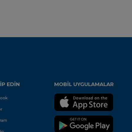
İP EDİN
MOBİL UYGULAMALAR
book
er
gram
in