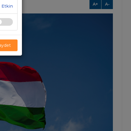
A+
A-
 Etkin
Kaydet