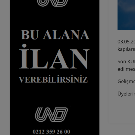
03.05.20
kapılar
Son KUK
edilmes
Gelişmel
Üyeleri