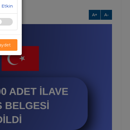
 Etkin
A+
A-
Kaydet