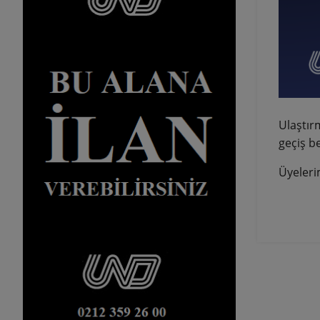
Ulaştırm
geçiş be
Üyeleri