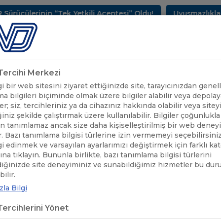
ülerinin “Tek Yetkili Acentesi” Oldu!
Uyuşmazlıkların 
METLERİMİZ
SEKTÖREL BİLGİLER
UND YAYINLARI
HAB
k Tercihi Merkezi
 bir web sitesini ziyaret ettiğinizde site, tarayıcınızdan genell
a bilgileri biçiminde olmak üzere bilgiler alabilir veya depolaya
er; siz, tercihleriniz ya da cihazınız hakkında olabilir veya sitey
iniz şekilde çalıştırmak üzere kullanılabilir. Bilgiler çoğunlukla 
 tanımlamaz ancak size daha kişiselleştirilmiş bir web deney
r. Bazı tanımlama bilgisi türlerine izin vermemeyi seçebilirsini
lgi edinmek ve varsayılan ayarlarımızı değiştirmek için farklı ka
rına tıklayın. Bununla birlikte, bazı tanımlama bilgisi türlerini
diğinizde site deneyiminiz ve sunabildiğimiz hizmetler bu du
ÖNEMLİ DUYURULAR
/
MACARİSTAN: 5.000 ADET İLAVE TRANSİT 
ilir.
la Bilgi
ARİSTAN: 5.000 ADET İLAVE TRAN
ercihlerini Yönet
LDİ