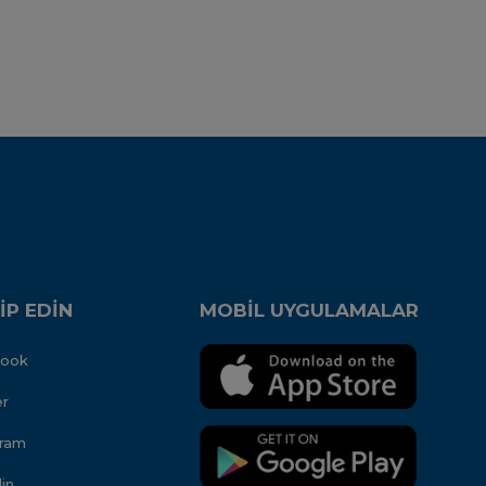
İP EDİN
MOBİL UYGULAMALAR
book
er
gram
in