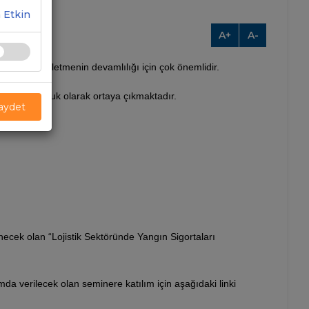
 Etkin
A+
A-
telafisi işletmenin devamlılığı için çok önemlidir.
bir zorunluluk olarak ortaya çıkmaktadır.
Kaydet
ecek olan “Lojistik Sektöründe Yangın Sigortaları
a verilecek olan seminere katılım için aşağıdaki linki