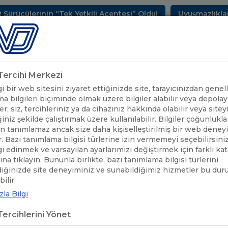
lerinin “Tek Yetkili Acentesi” Oldu!
Uyuşmazlıkların Ç
METLERİMİZ
SEKTÖREL BİLGİLER
UND YAYINLARI
HAB
k Tercihi Merkezi
 bir web sitesini ziyaret ettiğinizde site, tarayıcınızdan genell
a bilgileri biçiminde olmak üzere bilgiler alabilir veya depolaya
er; siz, tercihleriniz ya da cihazınız hakkında olabilir veya sitey
iniz şekilde çalıştırmak üzere kullanılabilir. Bilgiler çoğunlukla 
 tanımlamaz ancak size daha kişiselleştirilmiş bir web deney
r. Bazı tanımlama bilgisi türlerine izin vermemeyi seçebilirsini
lgi edinmek ve varsayılan ayarlarımızı değiştirmek için farklı ka
rına tıklayın. Bununla birlikte, bazı tanımlama bilgisi türlerini
diğinizde site deneyiminiz ve sunabildiğimiz hizmetler bu du
ÖNEMLİ DUYURULAR
/
LOJİSTİK SEKTÖRÜNDE YANGIN SİGORTALA
ilir.
la Bilgi
İSTİK SEKTÖRÜNDE YANGIN SİGOR
ercihlerini Yönet
STOS SAAT 14:00