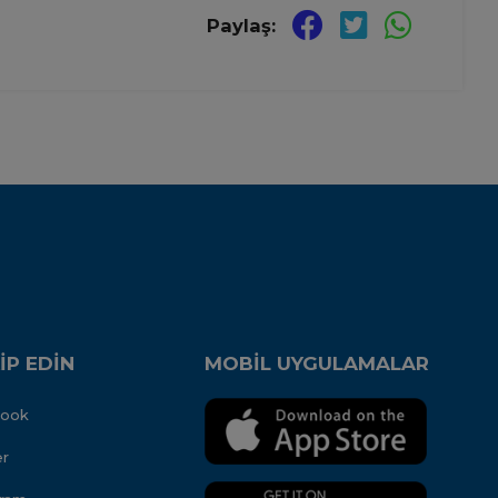
Paylaş:
İP EDİN
MOBİL UYGULAMALAR
book
er