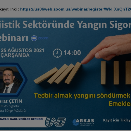
ayıt linki :
https://us06web.zoom.us/webinar/register/WN_XnQn