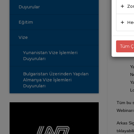
Zor
Duyurular
23.08
Eğitim
Hed
İşletmele
Vize
Bu yüzden
Tüm Çe
Yunanistan Vize İşlemleri
Tedbir a
Duyuruları
Ya
Bulgaristan Üzerinden Yapılan
Ne
Almanya Vize İşlemleri
Ya
Duyuruları
Lo
Tüm bu s
Webinarı”
Arkas Si
tıklayabili