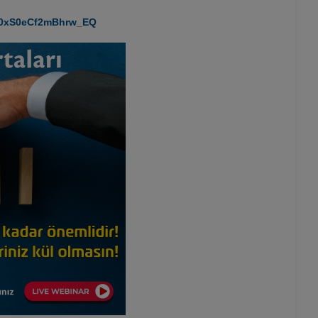
T20xS0eCf2mBhrw_EQ