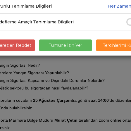
unlu Tanımlama Bilgileri
Her Zaman
.2021
efleme Amaçlı Tanımlama Bilgileri
rimizde, depolarda ve araçlarda yangın sonrasında yaşanabilecek zararın 
 firmaların yangın sigortası yapması bir işletmenin geleceği açısından 
rezleri Reddet
Tümüne İzin Ver
Tercihlerimi 
lmak yangını söndürmek kadar önemlidir!
ngın Sigortası Nedir?
relere Yangın Sigortası Yaptırılabilir?
ngın Sigortası Kapsamı ve Dışındaki Durumlar Nelerdir?
jistik sektörü bu sigortadan nasıl faydalanabilir?
oruların cevabını
25 Ağustos Çarşamba
günü
saat 14:00
’de düzenlen
nda bulabilirsiniz
gorta Marmara Bölge Müdürü
Murat Çetin
tarafından zoom online ortamd
rsiniz.