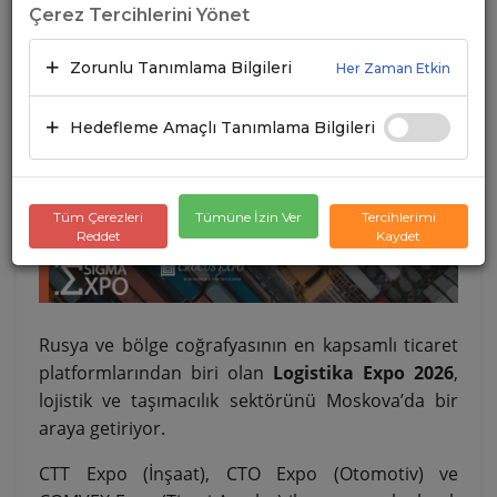
Çerez Tercihlerini Yönet
09.01.2026
A+
A-
Zorunlu Tanımlama Bilgileri
Her Zaman Etkin
Hedefleme Amaçlı Tanımlama Bilgileri
Tüm Çerezleri
Tümüne İzin Ver
Tercihlerimi
Reddet
Kaydet
Rusya ve bölge coğrafyasının en kapsamlı ticaret
platformlarından biri olan
Logistika Expo 2026
,
lojistik ve taşımacılık sektörünü Moskova’da bir
araya getiriyor
.
CTT Expo (İnşaat), CTO Expo (Otomotiv) ve