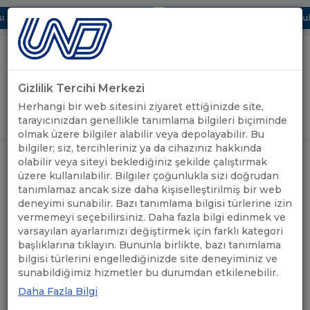
 Dijital UBAK Bölümü Hakkında
UND, Yunanistan Vize Başvurular
Gizlilik Tercihi Merkezi
Uluslararası Nakliyeciler Derneği
Herhangi bir web sitesini ziyaret ettiğinizde site,
GİRİŞ YAP
tarayıcınızdan genellikle tanımlama bilgileri biçiminde
olmak üzere bilgiler alabilir veya depolayabilir. Bu
bilgiler; siz, tercihleriniz ya da cihazınız hakkında
LOGİSTİKA EXPO 2026:
ÖNEMLİ
olabilir veya siteyi beklediğiniz şekilde çalıştırmak
ANASAYFA
/
/
ULUSLARARASI LOJİSTİK VE
DUYURULAR
üzere kullanılabilir. Bilgiler çoğunlukla sizi doğrudan
TAŞIMACILIK FUARI (MOSKOVA)
tanımlamaz ancak size daha kişiselleştirilmiş bir web
deneyimi sunabilir. Bazı tanımlama bilgisi türlerine izin
LOGİSTİKA EXPO 2026:
vermemeyi seçebilirsiniz. Daha fazla bilgi edinmek ve
varsayılan ayarlarımızı değiştirmek için farklı kategori
ULUSLARARASI LOJİSTİK VE
başlıklarına tıklayın. Bununla birlikte, bazı tanımlama
bilgisi türlerini engellediğinizde site deneyiminiz ve
TAŞIMACILIK FUARI
sunabildiğimiz hizmetler bu durumdan etkilenebilir.
(MOSKOVA)
Daha Fazla Bilgi