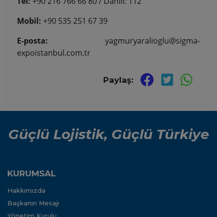
Tel:
+90 216 766 66 80 / Dahili: 112
Mobil:
+90 535 251 67 39
E-posta:
yagmuryaralioglu@sigma-
expoistanbul.com.tr
Paylaş:
Güçlü Lojistik, Güçlü Türkiye
KURUMSAL
Hakkımızda
Başkanın Mesajı
Yönetim Kurulu