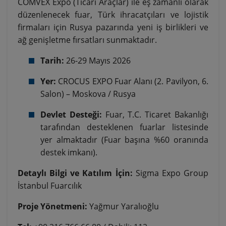
COMVEX Expo (Ticari Araçlar) ile eş zamanlı olarak
düzenlenecek fuar, Türk ihracatçıları ve lojistik
firmaları için Rusya pazarında yeni iş birlikleri ve
ağ genişletme fırsatları sunmaktadır
.
Tarih:
26-29 Mayıs 2026
Yer:
CROCUS EXPO Fuar Alanı (2. Pavilyon, 6.
Salon) – Moskova / Rusya
Devlet Desteği:
Fuar, T.C.
Ticaret Bakanlığı
tarafından desteklenen fuarlar listesinde
yer almaktadır (Fuar başına %60 oranında
destek imkanı)
.
Detaylı Bilgi ve Katılım İçin:
Sigma Expo Group
İstanbul Fuarcılık
Proje Yönetmeni:
Yağmur Yaralıoğlu