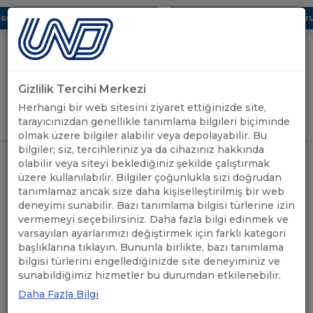
ı Dijital UBAK Bölümü Hakkında
UND, Yunanistan Vize Başvurula
Gizlilik Tercihi Merkezi
Uluslararası Nakliyeciler Derneği
Herhangi bir web sitesini ziyaret ettiğinizde site,
GİRİŞ YAP
tarayıcınızdan genellikle tanımlama bilgileri biçiminde
olmak üzere bilgiler alabilir veya depolayabilir. Bu
bilgiler; siz, tercihleriniz ya da cihazınız hakkında
ÖNEMLİ
LİTVANYA'DAKİ COVID-19 TEST
olabilir veya siteyi beklediğiniz şekilde çalıştırmak
ANASAYFA
/
/
DUYURULAR
MERKEZLERİ
üzere kullanılabilir. Bilgiler çoğunlukla sizi doğrudan
tanımlamaz ancak size daha kişiselleştirilmiş bir web
deneyimi sunabilir. Bazı tanımlama bilgisi türlerine izin
LİTVANYA'DAKİ COVID-19
vermemeyi seçebilirsiniz. Daha fazla bilgi edinmek ve
TEST MERKEZLERİ
varsayılan ayarlarımızı değiştirmek için farklı kategori
başlıklarına tıklayın. Bununla birlikte, bazı tanımlama
bilgisi türlerini engellediğinizde site deneyiminiz ve
25.02.2021
A+
A-
sunabildiğimiz hizmetler bu durumdan etkilenebilir.
Daha Fazla Bilgi