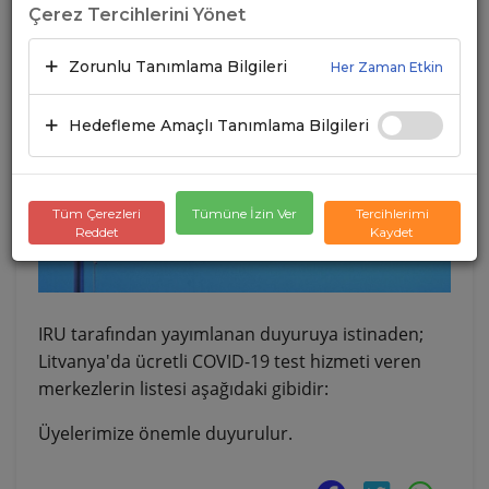
Çerez Tercihlerini Yönet
Zorunlu Tanımlama Bilgileri
Her Zaman Etkin
Hedefleme Amaçlı Tanımlama Bilgileri
Tüm Çerezleri
Tümüne İzin Ver
Tercihlerimi
Reddet
Kaydet
IRU tarafından yayımlanan duyuruya istinaden;
Litvanya'da ücretli COVID-19 test hizmeti veren
merkezlerin listesi aşağıdaki gibidir:
Üyelerimize önemle duyurulur.