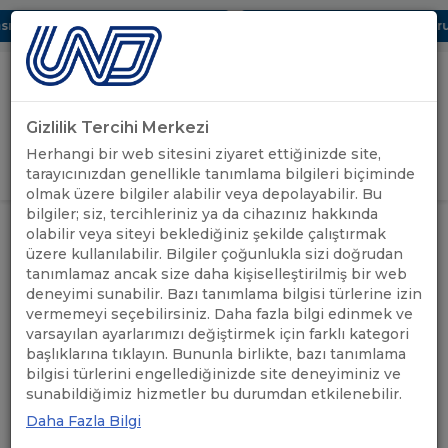
 Dijital UBAK Bölümü Hakkında
UND, Yunanistan Vize Başvurula
Gizlilik Tercihi Merkezi
Uluslararası Nakliyeciler Derneği
Herhangi bir web sitesini ziyaret ettiğinizde site,
GİRİŞ YAP
tarayıcınızdan genellikle tanımlama bilgileri biçiminde
olmak üzere bilgiler alabilir veya depolayabilir. Bu
bilgiler; siz, tercihleriniz ya da cihazınız hakkında
ÖNEMLİ
LETONYA TEKTİP GEÇİŞ
olabilir veya siteyi beklediğiniz şekilde çalıştırmak
ANASAYFA
/
/
DUYURULAR
BELGELERİ TÜKENDİ
üzere kullanılabilir. Bilgiler çoğunlukla sizi doğrudan
tanımlamaz ancak size daha kişiselleştirilmiş bir web
deneyimi sunabilir. Bazı tanımlama bilgisi türlerine izin
LETONYA TEKTİP GEÇİŞ
vermemeyi seçebilirsiniz. Daha fazla bilgi edinmek ve
BELGELERİ TÜKENDİ
varsayılan ayarlarımızı değiştirmek için farklı kategori
başlıklarına tıklayın. Bununla birlikte, bazı tanımlama
bilgisi türlerini engellediğinizde site deneyiminiz ve
12.07.2021
A+
A-
sunabildiğimiz hizmetler bu durumdan etkilenebilir.
Daha Fazla Bilgi