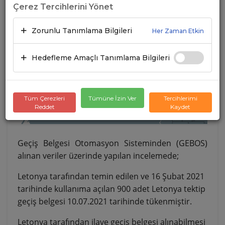
Çerez Tercihlerini Yönet
Zorunlu Tanımlama Bilgileri
Her Zaman Etkin
Hedefleme Amaçlı Tanımlama Bilgileri
Tüm Çerezleri
Tümüne İzin Ver
Tercihlerimi
Reddet
Kaydet
Geçiş Belgesi Otomasyon Sisteminden (GEBOS)
alınan veriler üzerinde yapılan incelemede;
Letonya tarafından temin edilen ve 16 Şubat 2021
tarihinde kullanıma açılan 900 adet Letonya tektip
geçiş belgesi 10.07.2021 tarihinde tükenmiştir.
Letonya tarafından ilave geçiş belgesi alınabilmesi