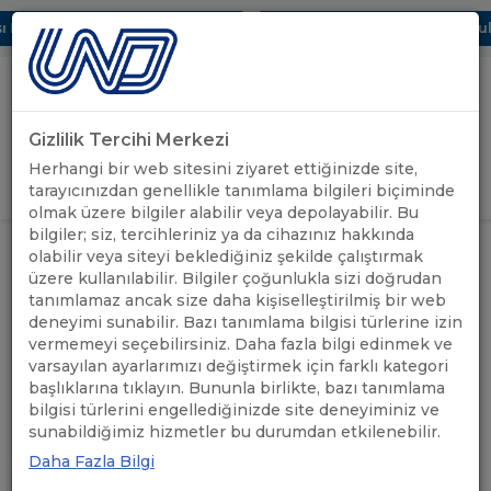
Dijital UBAK Bölümü Hakkında
UND, Yunanistan Vize Başvurular
Gizlilik Tercihi Merkezi
Uluslararası Nakliyeciler Derneği
Herhangi bir web sitesini ziyaret ettiğinizde site,
GİRİŞ YAP
tarayıcınızdan genellikle tanımlama bilgileri biçiminde
olmak üzere bilgiler alabilir veya depolayabilir. Bu
bilgiler; siz, tercihleriniz ya da cihazınız hakkında
ÖNEMLİ
LES-EXPO 2026 YÜK
olabilir veya siteyi beklediğiniz şekilde çalıştırmak
ANASAYFA
/
/
DUYURULAR
MÜHENDİSLİĞİ HİZMETLERİ FUARI
üzere kullanılabilir. Bilgiler çoğunlukla sizi doğrudan
tanımlamaz ancak size daha kişiselleştirilmiş bir web
deneyimi sunabilir. Bazı tanımlama bilgisi türlerine izin
LES-EXPO 2026 YÜK
vermemeyi seçebilirsiniz. Daha fazla bilgi edinmek ve
MÜHENDİSLİĞİ HİZMETLERİ
varsayılan ayarlarımızı değiştirmek için farklı kategori
başlıklarına tıklayın. Bununla birlikte, bazı tanımlama
FUARI
bilgisi türlerini engellediğinizde site deneyiminiz ve
sunabildiğimiz hizmetler bu durumdan etkilenebilir.
Daha Fazla Bilgi
09.01.2026
A+
A-