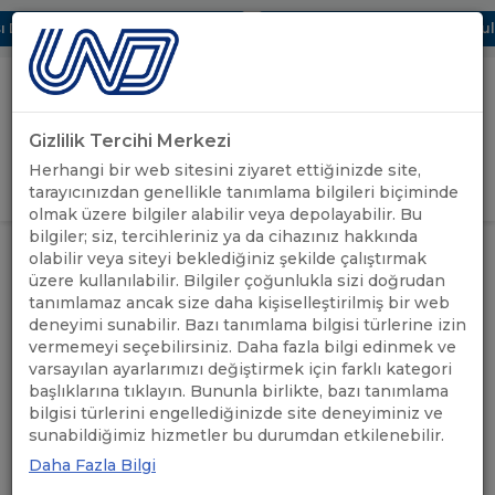
Dijital UBAK Bölümü Hakkında
UND, Yunanistan Vize Başvurular
Gizlilik Tercihi Merkezi
Uluslararası Nakliyeciler Derneği
Herhangi bir web sitesini ziyaret ettiğinizde site,
GİRİŞ YAP
tarayıcınızdan genellikle tanımlama bilgileri biçiminde
olmak üzere bilgiler alabilir veya depolayabilir. Bu
bilgiler; siz, tercihleriniz ya da cihazınız hakkında
ÖNEMLİ
KUZEY AFRİKA / MAĞRİP ÜLKELERİ
olabilir veya siteyi beklediğiniz şekilde çalıştırmak
ANASAYFA
/
/
DUYURULAR
ÇALIŞMA GRUBU KURULUYOR
üzere kullanılabilir. Bilgiler çoğunlukla sizi doğrudan
tanımlamaz ancak size daha kişiselleştirilmiş bir web
deneyimi sunabilir. Bazı tanımlama bilgisi türlerine izin
KUZEY AFRİKA / MAĞRİP
vermemeyi seçebilirsiniz. Daha fazla bilgi edinmek ve
ÜLKELERİ ÇALIŞMA GRUBU
varsayılan ayarlarımızı değiştirmek için farklı kategori
başlıklarına tıklayın. Bununla birlikte, bazı tanımlama
KURULUYOR
bilgisi türlerini engellediğinizde site deneyiminiz ve
sunabildiğimiz hizmetler bu durumdan etkilenebilir.
Daha Fazla Bilgi
11.08.2021
A+
A-