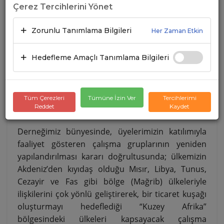
Çerez Tercihlerini Yönet
Zorunlu Tanımlama Bilgileri
Her Zaman Etkin
Hedefleme Amaçlı Tanımlama Bilgileri
Tüm Çerezleri
Tümüne İzin Ver
Tercihlerimi
Reddet
Kaydet
Derneğimiz bünyesinde, üyelerimizin katılımıyla
faaliyet gösteren çalışma gruplarının yeniden
yapılandırılması kararı doğrultusunda; ülkemizin
Akdeniz’den kıyıdaş olduğu Mısır, Libya, Tunus,
Cezayir ve Fas gibi bölge (Mağrib) ülkeleriyle
ilişkilerini çok yönlü geliştirerek, bir ticaret kuşağı
oluşturmayı hedeflediği “Kuzey Afrika”
bölgesindeki ülkeleri kapsayacak çalışma