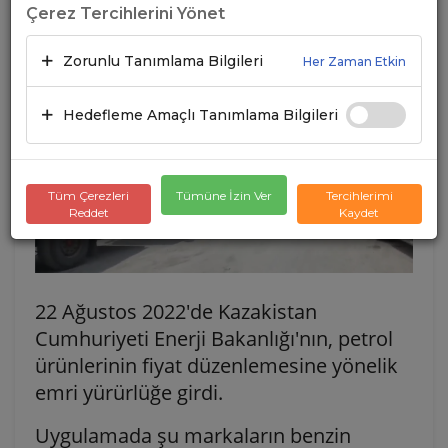
Çerez Tercihlerini Yönet
23.08.2022
A+
A-
Zorunlu Tanımlama Bilgileri
Her Zaman Etkin
Hedefleme Amaçlı Tanımlama Bilgileri
Tüm Çerezleri
Tümüne İzin Ver
Tercihlerimi
Reddet
Kaydet
22 Ağustos 2022'de Kazakistan
Cumhuriyeti Enerji Bakanlığı'nın, petrol
ürünlerinin fiyat düzenlemesine yönelik
emri yürürlüğe girdi.
Uygulamada şu markaların benzin