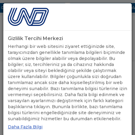
Dijital UBAK Bölümü Hakkında
UND, Yunanistan Vize Başvuruları
Gizlilik Tercihi Merkezi
Uluslararası Nakliyeciler Derneği
Herhangi bir web sitesini ziyaret ettiğinizde site,
GİRİŞ YAP
tarayıcınızdan genellikle tanımlama bilgileri biçiminde
olmak üzere bilgiler alabilir veya depolayabilir. Bu
bilgiler; siz, tercihleriniz ya da cihazınız hakkında
KAZAKİSTAN'DA DİZEL YAKIT İÇİN
ÖNEMLİ
olabilir veya siteyi beklediğiniz şekilde çalıştırmak
ANASAYFA
/
/
FARKLILAŞTIRILMIŞ FİYATLAR
DUYURULAR
üzere kullanılabilir. Bilgiler çoğunlukla sizi doğrudan
BELİRLENDİ
tanımlamaz ancak size daha kişiselleştirilmiş bir web
deneyimi sunabilir. Bazı tanımlama bilgisi türlerine izin
KAZAKİSTAN'DA DİZEL
vermemeyi seçebilirsiniz. Daha fazla bilgi edinmek ve
varsayılan ayarlarımızı değiştirmek için farklı kategori
YAKIT İÇİN
başlıklarına tıklayın. Bununla birlikte, bazı tanımlama
bilgisi türlerini engellediğinizde site deneyiminiz ve
FARKLILAŞTIRILMIŞ
sunabildiğimiz hizmetler bu durumdan etkilenebilir.
FİYATLAR BELİRLENDİ
Daha Fazla Bilgi