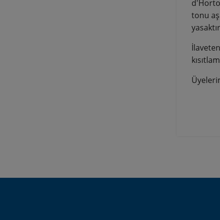
d'Horton
tonu aş
yasaktır
İlavete
kısıtlam
Üyeleri