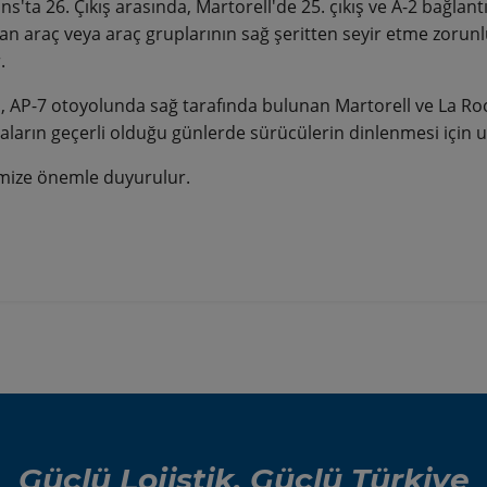
s'ta 26. Çıkış arasında, Martorell'de 25. çıkış ve A-2 bağlant
an araç veya araç gruplarının sağ şeritten seyir etme zorun
.
n, AP-7 otoyolunda sağ tarafında bulunan Martorell ve La Roc
aların geçerli olduğu günlerde sürücülerin dinlenmesi için uy
mize önemle duyurulur.
Güçlü Lojistik, Güçlü Türkiye