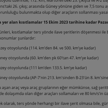
toyolu üzerinde, 172. Km, Martorell’deki 25. çıkışta ve A-2 ba
ns’taki 26. çıkış; arasında Güney yönüne giden ve 7,5 tonu aş
runluluğu bulunmakta olup diğer araçların sollanması yasak
 yer alan kısıtlamalar 15 Ekim 2023 tarihine kadar Pazar 
nleri, kısıtlamalar ters yönde ilave şeritlerin döşenmesi ile
konumlar şunlardır:
uzey otoyolunda (114. km’den 84. ve 500. km’ye kadar)
üney otoyolunda (60. km’den pk 60'tan 47. km’ye kadar)
uzey otoyolunda (111 km’den 133.5. km’ye kadar)
üney otoyolunda (AP-7'nin 213. km'sinden B-23'ün 8. km'sine
u aşan araç veya araç gruplarının eğer mümkünse, sağ şeri
de dolaşımda olan diğer araçları sollamaları ve 80 km/s’in üz
k olarak, ters yönde herhangi bir ilave şerit olmasa bile, gü