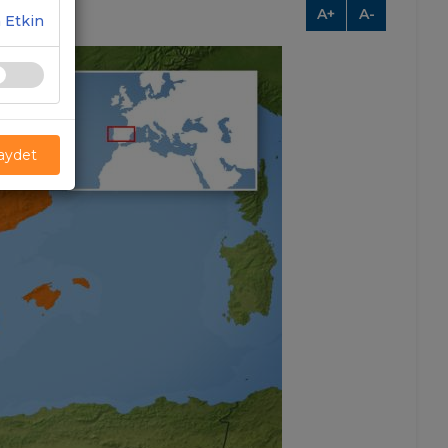
A+
A-
 Etkin
Kaydet