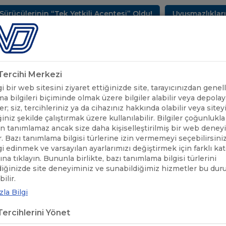
rinin “Tek Yetkili Acentesi” Oldu!
Uyuşmazlıkların Çöz
METLERİMİZ
SEKTÖREL BİLGİLER
UND YAYINLARI
HAB
k Tercihi Merkezi
 bir web sitesini ziyaret ettiğinizde site, tarayıcınızdan genell
a bilgileri biçiminde olmak üzere bilgiler alabilir veya depolaya
er; siz, tercihleriniz ya da cihazınız hakkında olabilir veya sitey
iniz şekilde çalıştırmak üzere kullanılabilir. Bilgiler çoğunlukla 
 tanımlamaz ancak size daha kişiselleştirilmiş bir web deney
r. Bazı tanımlama bilgisi türlerine izin vermemeyi seçebilirsini
lgi edinmek ve varsayılan ayarlarımızı değiştirmek için farklı ka
rına tıklayın. Bununla birlikte, bazı tanımlama bilgisi türlerini
diğinizde site deneyiminiz ve sunabildiğimiz hizmetler bu du
ÖNEMLİ DUYURULAR
/
KATALONYA’DA SÜRÜŞ KISITLAMALARI
ilir.
la Bilgi
ALONYA’DA SÜRÜŞ KISITLAMALAR
ercihlerini Yönet