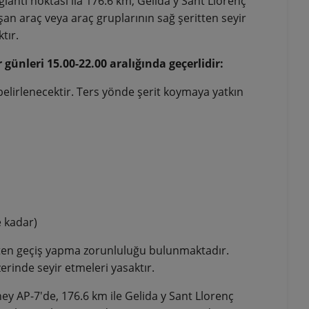
ğlantı noktası ila 176.6 km, Gelida y Sant Llorenç
an araç veya araç gruplarının sağ şeritten seyir
tır.
günleri 15.00-22.00 aralığında geçerlidir:
 belirlenecektir. Ters yönde şerit koymaya yatkın
 kadar)
tten geçiş yapma zorunluluğu bulunmaktadır.
erinde seyir etmeleri yasaktır.
ney AP-7'de, 176.6 km ile Gelida y Sant Llorenç