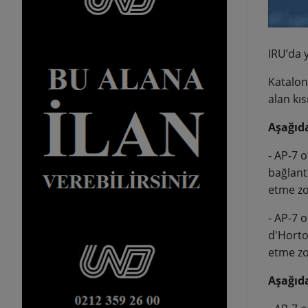
IRU’da 
Katalony
alan kıs
Aşağıda
- AP-7 o
bağlantı
etme zo
- AP-7 o
d'Horto
etme zo
Aşağıda