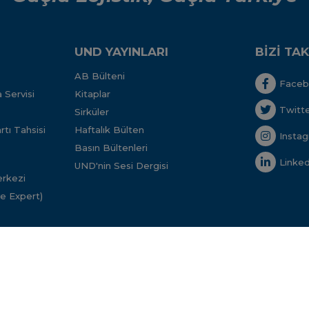
UND YAYINLARI
BİZİ TAK
AB Bülteni
Face
 Servisi
Kitaplar
Twitt
Sirküler
tı Tahsisi
Haftalık Bülten
Insta
Basın Bültenleri
Linked
UND'nin Sesi Dergisi
rkezi
ve Expert)
 Sosyal
eciler Derneği