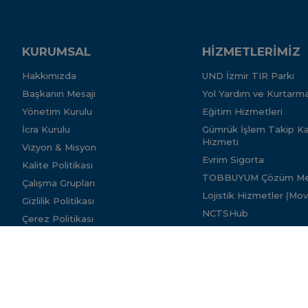
KURUMSAL
HİZMETLERİMİZ
Hakkımızda
UND İzmir TIR Parkı
Başkanın Mesajı
Yol Yardım ve Kurtarma
Yönetim Kurulu
Eğitim Hizmetleri
İcra Kurulu
Gümrük İşlem Takip Kar
Hizmeti
Vizyon & Misyon
Evrim Sigorta
Kalite Politikası
TOBBUYUM Çözüm Me
Çalışma Grupları
Lojistik Hizmetler (Mo
Gizlilik Politikası
NCTSHub
Çerez Politikası
SGK Teşvikleri ve İş ve
Güvenlik Hizmeti
Her hakkı saklıdır. Copyright © 2020 - Uluslararası Nakliy