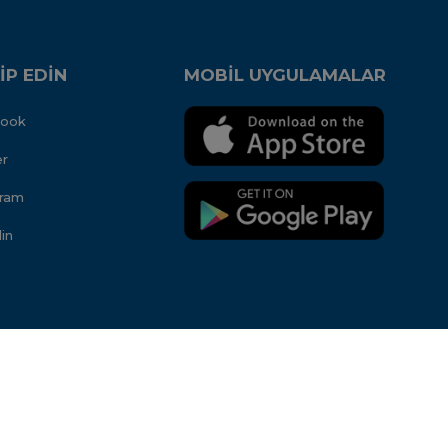
İP EDİN
MOBİL UYGULAMALAR
book
er
gram
in
Bu site
Aidango
STK
ERP
'si ile hazırlanmıştır.