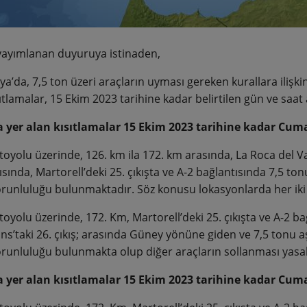
yayımlanan duyuruya istinaden,
a’da, 7,5 ton üzeri araçların uyması gereken kurallara ilişki
ıtlamalar, 15 Ekim 2023 tarihine kadar belirtilen gün ve saat a
 yer alan kısıtlamalar 15 Ekim 2023 tarihine kadar Cuma 
toyolu üzerinde, 126. km ila 172. km arasında, La Roca del Va
sında, Martorell’deki 25. çıkışta ve A-2 bağlantısında 7,5 to
runluluğu bulunmaktadır. Söz konusu lokasyonlarda her iki 
toyolu üzerinde, 172. Km, Martorell’deki 25. çıkışta ve A-2 ba
ns’taki 26. çıkış; arasında Güney yönüne giden ve 7,5 tonu aş
runluluğu bulunmakta olup diğer araçların sollanması yasak
 yer alan kısıtlamalar 15 Ekim 2023 tarihine kadar Cumart