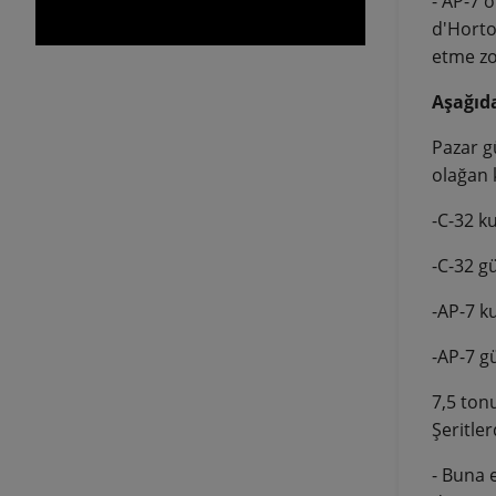
- AP-7 o
d'Horto
etme zo
Aşağıda
Pazar gü
olağan 
-C-32 k
-C-32 g
-AP-7 k
-AP-7 g
7,5 ton
Şeritler
- Buna e