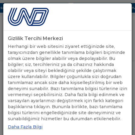
 Dijital UBAK Bölümü Hakkında
UND, Yunanistan Vize Başvurula
Gizlilik Tercihi Merkezi
Uluslararası Nakliyeciler Derneği
Herhangi bir web sitesini ziyaret ettiğinizde site,
GİRİŞ YAP
tarayıcınızdan genellikle tanımlama bilgileri biçiminde
olmak üzere bilgiler alabilir veya depolayabilir. Bu
bilgiler; siz, tercihleriniz ya da cihazınız hakkında
KARAYOLU TAŞIMA
olabilir veya siteyi beklediğiniz şekilde çalıştırmak
ÖNEMLİ
YÖNETMELİĞİNDE DEĞİŞİKLİK
ANASAYFA
/
/
üzere kullanılabilir. Bilgiler çoğunlukla sizi doğrudan
DUYURULAR
YAPILMASINA DAİR YÖNETMELİK
tanımlamaz ancak size daha kişiselleştirilmiş bir web
YAYINLANDI
deneyimi sunabilir. Bazı tanımlama bilgisi türlerine izin
vermemeyi seçebilirsiniz. Daha fazla bilgi edinmek ve
KARAYOLU TAŞIMA
varsayılan ayarlarımızı değiştirmek için farklı kategori
başlıklarına tıklayın. Bununla birlikte, bazı tanımlama
YÖNETMELİĞİNDE
bilgisi türlerini engellediğinizde site deneyiminiz ve
sunabildiğimiz hizmetler bu durumdan etkilenebilir.
DEĞİŞİKLİK YAPILMASINA
Daha Fazla Bilgi
DAİR YÖNETMELİK