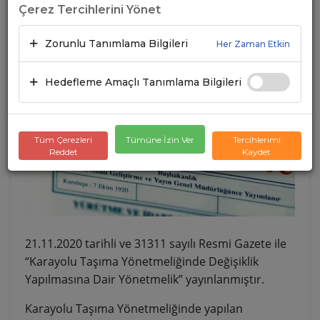
Çerez Tercihlerini Yönet
YAYINLANDI
Zorunlu Tanımlama Bilgileri
Her Zaman Etkin
21.11.2020
A+
A-
Hedefleme Amaçlı Tanımlama Bilgileri
Tüm Çerezleri
Tümüne İzin Ver
Tercihlerimi
Reddet
Kaydet
21.11.2020 tarihli ve 31311 sayılı Resmi Gazete ile
“Karayolu Taşıma Yönetmeliğinde Değişiklik
Yapılmasına Dair Yönetmelik” yayınlanmıştır.
Karayolu Taşıma Yönetmeliğinde yapılan