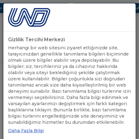
Dijital UBAK Bölümü Hakkında
UND, Yunanistan Vize Başvurular
Gizlilik Tercihi Merkezi
Uluslararası Nakliyeciler Derneği
Herhangi bir web sitesini ziyaret ettiğinizde site,
GİRİŞ YAP
tarayıcınızdan genellikle tanımlama bilgileri biçiminde
olmak üzere bilgiler alabilir veya depolayabilir. Bu
bilgiler; siz, tercihleriniz ya da cihazınız hakkında
İTHALAT KONTROL SİSTEMİ 2
ÖNEMLİ
olabilir veya siteyi beklediğiniz şekilde çalıştırmak
ANASAYFA
/
/
(ICS2) BİLGİLENDİRME WEBİNARI
DUYURULAR
üzere kullanılabilir. Bilgiler çoğunlukla sizi doğrudan
HAKKINDA
tanımlamaz ancak size daha kişiselleştirilmiş bir web
deneyimi sunabilir. Bazı tanımlama bilgisi türlerine izin
İTHALAT KONTROL SİSTEMİ
vermemeyi seçebilirsiniz. Daha fazla bilgi edinmek ve
varsayılan ayarlarımızı değiştirmek için farklı kategori
2 (ICS2) BİLGİLENDİRME
başlıklarına tıklayın. Bununla birlikte, bazı tanımlama
bilgisi türlerini engellediğinizde site deneyiminiz ve
WEBİNARI HAKKINDA
sunabildiğimiz hizmetler bu durumdan etkilenebilir.
Daha Fazla Bilgi
25.08.2025
A+
A-