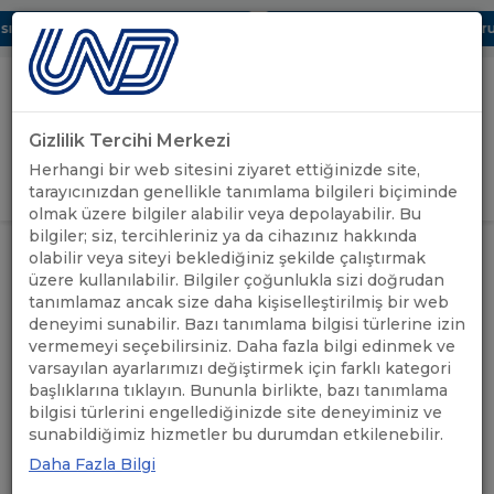
 Dijital UBAK Bölümü Hakkında
UND, Yunanistan Vize Başvurula
Gizlilik Tercihi Merkezi
Uluslararası Nakliyeciler Derneği
Herhangi bir web sitesini ziyaret ettiğinizde site,
GİRİŞ YAP
tarayıcınızdan genellikle tanımlama bilgileri biçiminde
olmak üzere bilgiler alabilir veya depolayabilir. Bu
bilgiler; siz, tercihleriniz ya da cihazınız hakkında
İSTANBUL TİCARET ODASI’NIN
ÖNEMLİ
olabilir veya siteyi beklediğiniz şekilde çalıştırmak
ANASAYFA
/
/
YENİ YAZILIM SİSTEMİNE GEÇİŞİ
DUYURULAR
üzere kullanılabilir. Bilgiler çoğunlukla sizi doğrudan
HAKKINDA BİLGİLENDİRME
tanımlamaz ancak size daha kişiselleştirilmiş bir web
deneyimi sunabilir. Bazı tanımlama bilgisi türlerine izin
İSTANBUL TİCARET
vermemeyi seçebilirsiniz. Daha fazla bilgi edinmek ve
varsayılan ayarlarımızı değiştirmek için farklı kategori
ODASI’NIN YENİ YAZILIM
başlıklarına tıklayın. Bununla birlikte, bazı tanımlama
bilgisi türlerini engellediğinizde site deneyiminiz ve
SİSTEMİNE GEÇİŞİ
sunabildiğimiz hizmetler bu durumdan etkilenebilir.
HAKKINDA BİLGİLENDİRME
Daha Fazla Bilgi