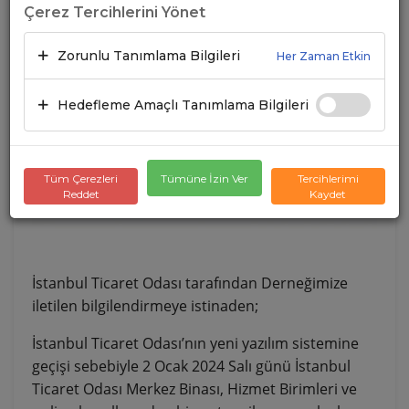
Çerez Tercihlerini Yönet
28.12.2023
A+
A-
Zorunlu Tanımlama Bilgileri
Her Zaman Etkin
Hedefleme Amaçlı Tanımlama Bilgileri
Tüm Çerezleri
Tümüne İzin Ver
Tercihlerimi
Reddet
Kaydet
İstanbul Ticaret Odası tarafından Derneğimize
iletilen bilgilendirmeye istinaden;
İstanbul Ticaret Odası’nın yeni yazılım sistemine
geçişi sebebiyle 2 Ocak 2024 Salı günü İstanbul
Ticaret Odası Merkez Binası, Hizmet Birimleri ve