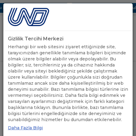
 Dijital UBAK Bölümü Hakkında
UND, Yunanistan Vize Başvurular
Gizlilik Tercihi Merkezi
Uluslararası Nakliyeciler Derneği
Herhangi bir web sitesini ziyaret ettiğinizde site,
GİRİŞ YAP
tarayıcınızdan genellikle tanımlama bilgileri biçiminde
olmak üzere bilgiler alabilir veya depolayabilir. Bu
bilgiler; siz, tercihleriniz ya da cihazınız hakkında
İSPANYA: SEL FELAKETLERİ
olabilir veya siteyi beklediğiniz şekilde çalıştırmak
NEDENİYLE SÜRÜŞ VE DİNLENME
ÖNEMLİ
üzere kullanılabilir. Bilgiler çoğunlukla sizi doğrudan
ANASAYFA
/
/
SÜRESİ KURALLARINDA
DUYURULAR
tanımlamaz ancak size daha kişiselleştirilmiş bir web
UYGULANACAK GEÇİCİ
İSTİSNALAR HAKKINDA
deneyimi sunabilir. Bazı tanımlama bilgisi türlerine izin
vermemeyi seçebilirsiniz. Daha fazla bilgi edinmek ve
varsayılan ayarlarımızı değiştirmek için farklı kategori
İSPANYA: SEL FELAKETLERİ
başlıklarına tıklayın. Bununla birlikte, bazı tanımlama
bilgisi türlerini engellediğinizde site deneyiminiz ve
NEDENİYLE SÜRÜŞ VE
sunabildiğimiz hizmetler bu durumdan etkilenebilir.
DİNLENME SÜRESİ
Daha Fazla Bilgi