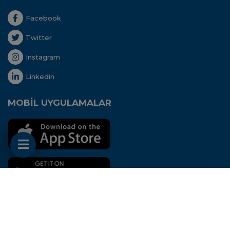
Facebook
Twitter
Instagram
Linkedin
MOBİL UYGULAMALAR
Her hakkı saklıdır. Copyright © 2020 - Uluslararası
Nakliyeciler Derneği
Bu site
Aidango
STK
ERP
'si ile hazırlanmıştır.