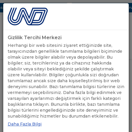
ı Dijital UBAK Bölümü Hakkında
UND, Yunanistan Vize Başvurula
Gizlilik Tercihi Merkezi
Uluslararası Nakliyeciler Derneği
Herhangi bir web sitesini ziyaret ettiğinizde site,
GİRİŞ YAP
tarayıcınızdan genellikle tanımlama bilgileri biçiminde
olmak üzere bilgiler alabilir veya depolayabilir. Bu
bilgiler; siz, tercihleriniz ya da cihazınız hakkında
IRU’DAN COVİD-19 SALGINININ
olabilir veya siteyi beklediğiniz şekilde çalıştırmak
ÖNEMLİ
KARAYOLU TAŞIMACILIĞI
ANASAYFA
/
/
üzere kullanılabilir. Bilgiler çoğunlukla sizi doğrudan
DUYURULAR
SEKTÖRÜNE ETKİLERİNE İLİŞKİN
tanımlamaz ancak size daha kişiselleştirilmiş bir web
ARAŞTIRMA
deneyimi sunabilir. Bazı tanımlama bilgisi türlerine izin
vermemeyi seçebilirsiniz. Daha fazla bilgi edinmek ve
IRU’DAN COVİD-19
varsayılan ayarlarımızı değiştirmek için farklı kategori
başlıklarına tıklayın. Bununla birlikte, bazı tanımlama
SALGINININ KARAYOLU
bilgisi türlerini engellediğinizde site deneyiminiz ve
sunabildiğimiz hizmetler bu durumdan etkilenebilir.
TAŞIMACILIĞI SEKTÖRÜNE
Daha Fazla Bilgi
ETKİLERİNE İLİŞKİN