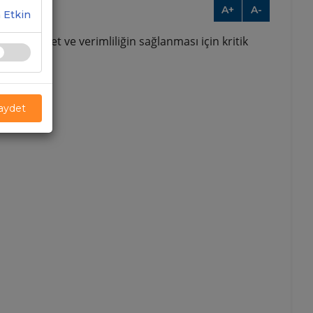
A+
A-
 Etkin
nda emniyet ve verimliliğin sağlanması için kritik
Kaydet