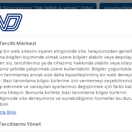
cülerinin “Tek Yetkili Acentesi” Oldu!
Uyuşmazlıkların
METLERİMİZ
SEKTÖREL BİLGİLER
UND YAYINLARI
HAB
k Tercihi Merkezi
 bir web sitesini ziyaret ettiğinizde site, tarayıcınızdan genell
a bilgileri biçiminde olmak üzere bilgiler alabilir veya depolaya
er; siz, tercihleriniz ya da cihazınız hakkında olabilir veya sitey
iniz şekilde çalıştırmak üzere kullanılabilir. Bilgiler çoğunlukla 
 tanımlamaz ancak size daha kişiselleştirilmiş bir web deney
r. Bazı tanımlama bilgisi türlerine izin vermemeyi seçebilirsini
lgi edinmek ve varsayılan ayarlarımızı değiştirmek için farklı ka
rına tıklayın. Bununla birlikte, bazı tanımlama bilgisi türlerini
diğinizde site deneyiminiz ve sunabildiğimiz hizmetler bu du
ÖNEMLİ DUYURULAR
/
IRU’DAN 3 ÜCRETSİZ İNTERNET SEMİNERİ
ilir.
la Bilgi
’DAN 3 ÜCRETSİZ İNTERNET SEMİ
ercihlerini Yönet