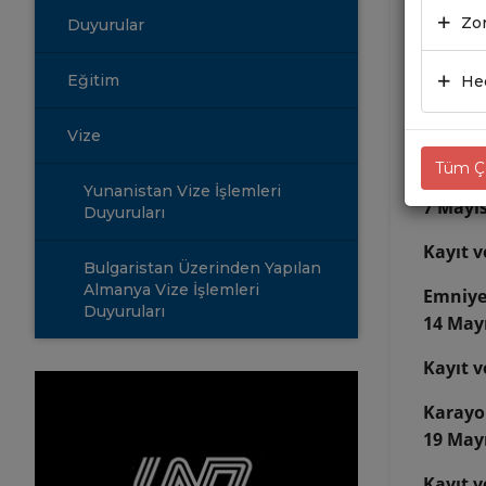
05.0
Zor
Duyurular
Uluslara
Eğitim
Hed
önem ta
Seminer 
Vize
Tüm Çe
Salgınd
Yunanistan Vize İşlemleri
7 Mayıs
Duyuruları
Kayıt v
Bulgaristan Üzerinden Yapılan
Almanya Vize İşlemleri
Emniyet
Duyuruları
14 Mayı
Kayıt v
Karayo
19 Mayı
Kayıt v