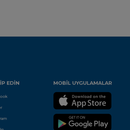
İP EDİN
MOBİL UYGULAMALAR
book
er
gram
in