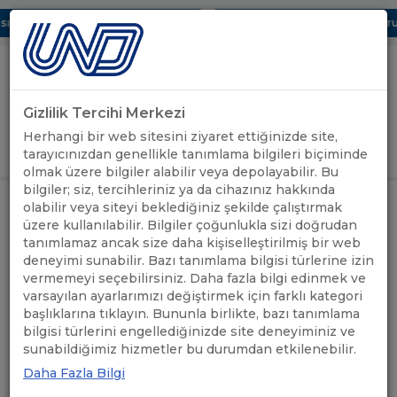
 Dijital UBAK Bölümü Hakkında
UND, Yunanistan Vize Başvurula
Gizlilik Tercihi Merkezi
Uluslararası Nakliyeciler Derneği
Herhangi bir web sitesini ziyaret ettiğinizde site,
GİRİŞ YAP
tarayıcınızdan genellikle tanımlama bilgileri biçiminde
olmak üzere bilgiler alabilir veya depolayabilir. Bu
bilgiler; siz, tercihleriniz ya da cihazınız hakkında
İRAN'DAN DİAPHORİNA CİTRİ’NİN
ÖNEMLİ
olabilir veya siteyi beklediğiniz şekilde çalıştırmak
ANASAYFA
/
/
KONUKÇULARININ İTHALATI
DUYURULAR
üzere kullanılabilir. Bilgiler çoğunlukla sizi doğrudan
HAKKINDA BİLGİLENDİRME
tanımlamaz ancak size daha kişiselleştirilmiş bir web
deneyimi sunabilir. Bazı tanımlama bilgisi türlerine izin
İRAN'DAN DİAPHORİNA
vermemeyi seçebilirsiniz. Daha fazla bilgi edinmek ve
varsayılan ayarlarımızı değiştirmek için farklı kategori
CİTRİ’NİN KONUKÇULARININ
başlıklarına tıklayın. Bununla birlikte, bazı tanımlama
bilgisi türlerini engellediğinizde site deneyiminiz ve
İTHALATI HAKKINDA
sunabildiğimiz hizmetler bu durumdan etkilenebilir.
BİLGİLENDİRME
Daha Fazla Bilgi