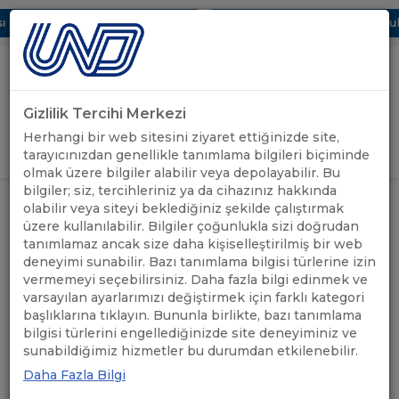
 Dijital UBAK Bölümü Hakkında
UND, Yunanistan Vize Başvurular
Gizlilik Tercihi Merkezi
Uluslararası Nakliyeciler Derneği
Herhangi bir web sitesini ziyaret ettiğinizde site,
GİRİŞ YAP
tarayıcınızdan genellikle tanımlama bilgileri biçiminde
olmak üzere bilgiler alabilir veya depolayabilir. Bu
bilgiler; siz, tercihleriniz ya da cihazınız hakkında
İPSALA SINIR KAPISI'NDAKİ SAHA
ÖNEMLİ
olabilir veya siteyi beklediğiniz şekilde çalıştırmak
ANASAYFA
/
/
YENİLEME ÇALIŞMALARI
DUYURULAR
üzere kullanılabilir. Bilgiler çoğunlukla sizi doğrudan
HAKKINDA
tanımlamaz ancak size daha kişiselleştirilmiş bir web
deneyimi sunabilir. Bazı tanımlama bilgisi türlerine izin
İPSALA SINIR KAPISI'NDAKİ
vermemeyi seçebilirsiniz. Daha fazla bilgi edinmek ve
varsayılan ayarlarımızı değiştirmek için farklı kategori
SAHA YENİLEME
başlıklarına tıklayın. Bununla birlikte, bazı tanımlama
bilgisi türlerini engellediğinizde site deneyiminiz ve
ÇALIŞMALARI HAKKINDA
sunabildiğimiz hizmetler bu durumdan etkilenebilir.
Daha Fazla Bilgi
27.11.2020
A+
A-