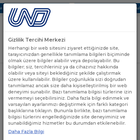
Dijital UBAK Bölümü Hakkında
UND, Yunanistan Vize Başvurular
Gizlilik Tercihi Merkezi
Uluslararası Nakliyeciler Derneği
Herhangi bir web sitesini ziyaret ettiğinizde site,
GİRİŞ YAP
tarayıcınızdan genellikle tanımlama bilgileri biçiminde
olmak üzere bilgiler alabilir veya depolayabilir. Bu
bilgiler; siz, tercihleriniz ya da cihazınız hakkında
İNSANİ YARDIM YÜKLERİNİN
ÖNEMLİ
olabilir veya siteyi beklediğiniz şekilde çalıştırmak
ANASAYFA
/
/
SIRBİSTAN TRANSİT GEÇİŞLERİ
DUYURULAR
üzere kullanılabilir. Bilgiler çoğunlukla sizi doğrudan
HAKKINDA
tanımlamaz ancak size daha kişiselleştirilmiş bir web
deneyimi sunabilir. Bazı tanımlama bilgisi türlerine izin
İNSANİ YARDIM YÜKLERİNİN
vermemeyi seçebilirsiniz. Daha fazla bilgi edinmek ve
varsayılan ayarlarımızı değiştirmek için farklı kategori
SIRBİSTAN TRANSİT
başlıklarına tıklayın. Bununla birlikte, bazı tanımlama
bilgisi türlerini engellediğinizde site deneyiminiz ve
GEÇİŞLERİ HAKKINDA
sunabildiğimiz hizmetler bu durumdan etkilenebilir.
Daha Fazla Bilgi
23.02.2023
A+
A-