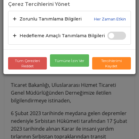
Çerez Tercihlerini Yönet
Zorunlu Tanımlama Bilgileri
Her Zaman Etkin
Hedefleme Amaçlı Tanımlama Bilgileri
Tüm Çerezleri
Tümüne İzin Ver
Tercihlerimi
Reddet
Kaydet
Ticaret Bakanlığı, Uluslararası Hizmet Ticareti
Genel Müdürlüğünden Derneğimize iletilen
bilgilendirmeye istinaden,
6 Şubat 2023 tarihinde meydana gelen depremler
nedeniyle Sırbistan Hükümeti tarafından 17 Şubat
2023 tarihinde alınan Karar ile insani yardım
tırlarının Sırbistan topraklarından transit