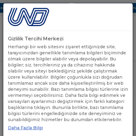
ı Dijital UBAK Bölümü Hakkında
UND, Yunanistan Vize Başvurula
Gizlilik Tercihi Merkezi
Uluslararası Nakliyeciler Derneği
Herhangi bir web sitesini ziyaret ettiğinizde site,
GİRİŞ YAP
tarayıcınızdan genellikle tanımlama bilgileri biçiminde
olmak üzere bilgiler alabilir veya depolayabilir. Bu
bilgiler; siz, tercihleriniz ya da cihazınız hakkında
İLAVE KAZAKİSTAN GEÇİŞ
ÖNEMLİ
olabilir veya siteyi beklediğiniz şekilde çalıştırmak
ANASAYFA
/
/
BELGELERİ HAKKINDA
DUYURULAR
üzere kullanılabilir. Bilgiler çoğunlukla sizi doğrudan
BİLGİLENDİRME
tanımlamaz ancak size daha kişiselleştirilmiş bir web
deneyimi sunabilir. Bazı tanımlama bilgisi türlerine izin
İLAVE KAZAKİSTAN GEÇİŞ
vermemeyi seçebilirsiniz. Daha fazla bilgi edinmek ve
varsayılan ayarlarımızı değiştirmek için farklı kategori
BELGELERİ HAKKINDA
başlıklarına tıklayın. Bununla birlikte, bazı tanımlama
bilgisi türlerini engellediğinizde site deneyiminiz ve
BİLGİLENDİRME
sunabildiğimiz hizmetler bu durumdan etkilenebilir.
Daha Fazla Bilgi
29.04.2022
A+
A-