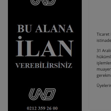
Ticaret
istinad
31 Aral
hükümle
işlemle
muayene
gerekme
Üyeleri