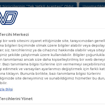
cülerinin “Tek Yetkili Acentesi” Oldu!
Uyuşmazlıkların
METLERİMİZ
SEKTÖREL BİLGİLER
UND YAYINLARI
HAB
k Tercihi Merkezi
 bir web sitesini ziyaret ettiğinizde site, tarayıcınızdan genell
a bilgileri biçiminde olmak üzere bilgiler alabilir veya depolaya
er; siz, tercihleriniz ya da cihazınız hakkında olabilir veya sitey
iniz şekilde çalıştırmak üzere kullanılabilir. Bilgiler çoğunlukla 
 tanımlamaz ancak size daha kişiselleştirilmiş bir web deney
r. Bazı tanımlama bilgisi türlerine izin vermemeyi seçebilirsini
lgi edinmek ve varsayılan ayarlarımızı değiştirmek için farklı ka
rına tıklayın. Bununla birlikte, bazı tanımlama bilgisi türlerini
diğinizde site deneyiminiz ve sunabildiğimiz hizmetler bu du
ÖNEMLİ DUYURULAR
/
İHRACAT BEYANNAMELERİNİN KAPATILMAS
ilir.
la Bilgi
ACAT BEYANNAMELERİNİN KAPAT
ercihlerini Yönet