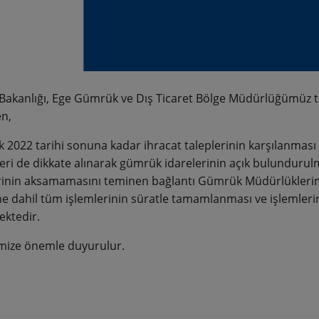
 Bakanlığı, Ege Gümrük ve Dış Ticaret Bölge Müdürlüğümüz ta
en,
ık 2022 tarihi sonuna kadar ihracat taleplerinin karşılanması 
ri de dikkate alınarak gümrük idarelerinin açık bulundurulma
rinin aksamamasını teminen bağlantı Gümrük Müdürlüklerimi
 dahil tüm işlemlerinin süratle tamamlanması ve işlemlerin 
ktedir.
mize önemle duyurulur.