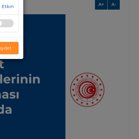
A+
A-
 Etkin
Kaydet