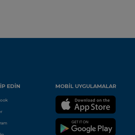
İP EDİN
MOBİL UYGULAMALAR
book
er
gram
in