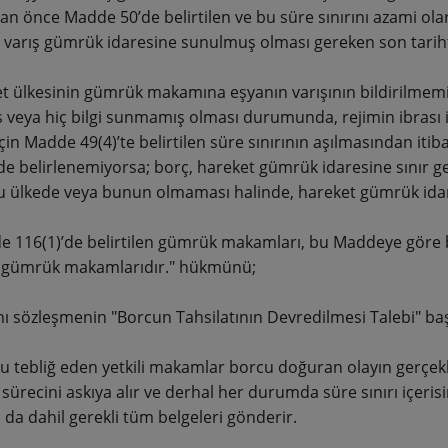
n önce Madde 50’de belirtilen ve bu süre sınırını azami olara
 varış gümrük idaresine sunulmuş olması gereken son tariht
et ülkesinin gümrük makamına eşyanın varışının bildirilmemiş
veya hiç bilgi sunmamış olması durumunda, rejimin ibrası iç
çin Madde 49(4)’te belirtilen süre sınırının aşılmasından itiba
nde belirlenemiyorsa; borç, hareket gümrük idaresine sınır g
 ülkede veya bunun olmaması halinde, hareket gümrük ida
e 116(1)’de belirtilen gümrük makamları, bu Maddeye gör
 gümrük makamlarıdır." hükmünü;
nı sözleşmenin "Borcun Tahsilatının Devredilmesi Talebi" başl
cu tebliğ eden yetkili makamlar borcu doğuran olayın gerçekleş
 sürecini askıya alır ve derhal her durumda süre sınırı içeris
 da dahil gerekli tüm belgeleri gönderir.