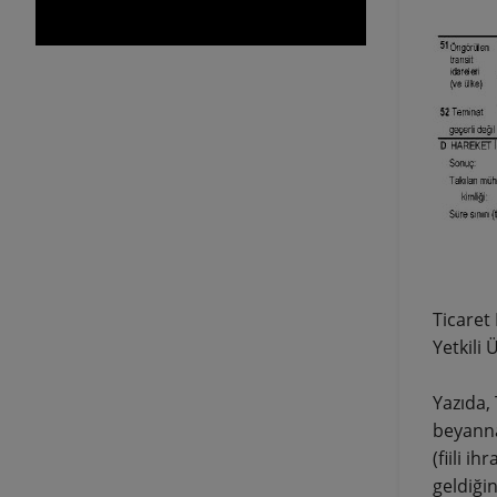
Ticaret
Yetkili 
Yazıda, 
beyanna
(fiili 
geldiği