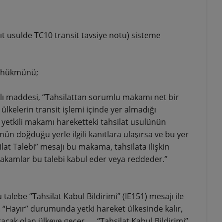
ağıt usulde TC10 transit tavsiye notu) sisteme
” hükmünü;
ıklı maddesi, “Tahsilattan sorumlu makamı net bir
ülkelerin transit işlemi içinde yer almadığı
yetkili makamı hareketteki tahsilat usulünün
 doğduğu yerle ilgili kanıtlara ulaşırsa ve bu yer
lat Talebi” mesajı bu makama, tahsilata ilişkin
 makamlar bu talebi kabul eder veya reddeder.”
talebe “Tahsilat Kabul Bildirimi” (IE151) mesajı ile
r. “Hayır” durumunda yetki hareket ülkesinde kalır,
cak olan ülkeye geçer. … “Tahsilat Kabul Bildirimi”