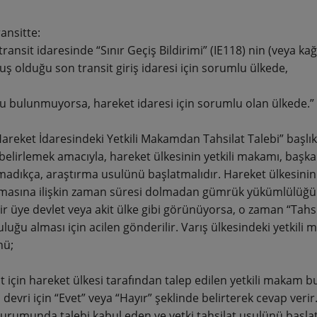
ansitte:
 transit idaresinde “Sınır Geçiş Bildirimi” (IE118) nin (veya k
ş olduğu son transit giriş idaresi için sorumlu ülkede,
bu bulunmuyorsa, hareket idaresi için sorumlu olan ülkede.
 Hareket İdaresindeki Yetkili Makamdan Tahsilat Talebi” başl
belirlemek amacıyla, hareket ülkesinin yetkili makamı, başka 
adıkça, araştırma usulünü başlatmalıdır. Hareket ülkesinin 
lmasına ilişkin zaman süresi dolmadan gümrük yükümlülüğünün
ir üye devlet veya akit ülke gibi görünüyorsa, o zaman “Tahsi
luğu alması için acilen gönderilir. Varış ülkesindeki yetkili
ü;
t için hareket ülkesi tarafından talep edilen yetkili makam bu 
 devri için “Evet” veya “Hayır” şeklinde belirterek cevap veri
durumunda talebi kabul eden ve yetki tahsilat usulünü başlata