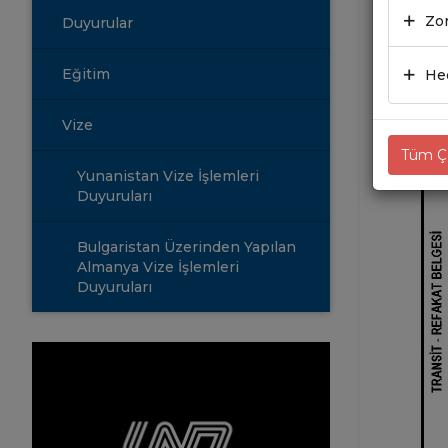
BEL
Zor
Duyurular
19.08
Eğitim
Hed
Vize
Tüm Çe
Yunanistan Vize İşlemleri
Duyuruları
Bulgaristan Üzerinden Yapılan
Almanya Vize İşlemleri
Duyuruları