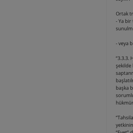
Ortak tr
- Ya bir
sunulmu
- veya 
“3.3.3.
şekilde 
saptanm
başlatı
başka b
sorumlu
hükmün
“Tahsila
yetkinin
“Evet” 