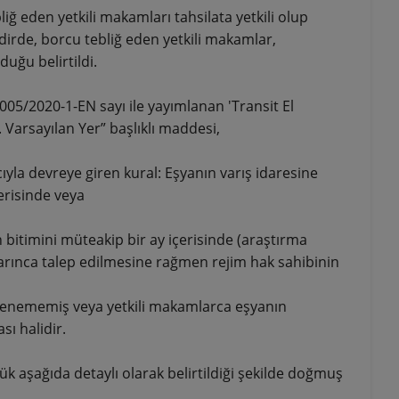
bliğ eden yetkili makamları tahsilata yetkili olup
kdirde, borcu tebliğ eden yetkili makamlar,
uğu belirtildi.
5/2020-1-EN sayı ile yayımlanan 'Transit El
. Varsayılan Yer” başlıklı maddesi,
yla devreye giren kural: Eşyanın varış idaresine
erisinde veya
n bitimini müteakip bir ay içerisinde (araştırma
arınca talep edilmesine rağmen rejim hak sahibinin
irlenememiş veya yetkili makamlarca eşyanın
ı halidir.
k aşağıda detaylı olarak belirtildiği şekilde doğmuş