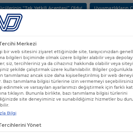
n “Tek Yetkili Acentesi” Oldu!
Uyuşmazlıkların Çözüm 
METLERİMİZ
SEKTÖREL BİLGİLER
UND YAYINLARI
HAB
k Tercihi Merkezi
 bir web sitesini ziyaret ettiğinizde site, tarayıcınızdan genell
a bilgileri biçiminde olmak üzere bilgiler alabilir veya depolaya
er; siz, tercihleriniz ya da cihazınız hakkında olabilir veya sitey
iniz şekilde çalıştırmak üzere kullanılabilir. Bilgiler çoğunlukla 
 tanımlamaz ancak size daha kişiselleştirilmiş bir web deney
r. Bazı tanımlama bilgisi türlerine izin vermemeyi seçebilirsini
lgi edinmek ve varsayılan ayarlarımızı değiştirmek için farklı ka
rına tıklayın. Bununla birlikte, bazı tanımlama bilgisi türlerini
diğinizde site deneyiminiz ve sunabildiğimiz hizmetler bu du
ÖNEMLİ
İHRAÇ EŞYASI İÇİN DÜZENLENEN TRANSİT 
/
ilir.
DUYURULAR
BELİRLENMESİ
la Bilgi
ercihlerini Yönet
AÇ EŞYASI İÇİN DÜZENLENEN TRA