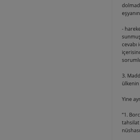
dolmada
eşyanın
- harek
sunmuş 
cevabı i
içerisi
sorumlu
3. Madd
ülkenin
Yine ay
“1. Bor
tahsilat
nüshası