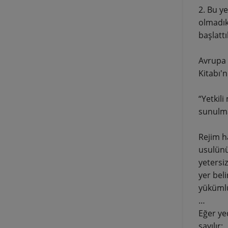
2. Bu ye
olmadıkl
başlatt
Avrupa 
Kitabı'n
“Yetkil
sunulma
Rejim ha
usulünü
yetersi
yer bel
yükümlü
…
Eğer ye
sayılır: