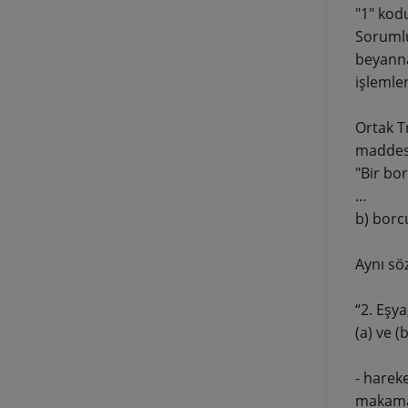
"1" kodu
Sorumlu
beyanna
işlemle
Ortak T
maddesin
"Bir bo
…
b) borc
Aynı sö
“2. Eşy
(a) ve (
- harek
makama,