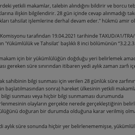
rdeki yetkili makamlar, talebin alındığını bildirir ve borcu te
arına ilişkin bilgilendirir. 28 gün içinde cevap alınmadığı ta
ıkları tahsilat işlemlerine derhal devam eder." hükmü amir old
Komisyonu tarafından 19.04.2021 tarihinde TAXUD/A1/TRA/00
ın 'Yükümlülük ve Tahsilat' başlıklı 8 inci bölümünün “3.2.2.3
i makam için bir yükümlülüğün doğduğu yeri belirlemek amacı
sı gereken süre sınırından itibaren yedi aylık zaman zarfı iç
k sahibinin bilgi sunması için verilen 28 günlük süre zarfını
n başlatılmasından sonra) hareket ülkesinin yetkili makaml
z bilgi sunması veya hiçbir bilgi sunmaması durumunda
irlenmesinin olayların gerçekte nerede gerçekleştiğinin bel
lüğünü doğuran bir durumda olduğuna karar verilmiş olmas
di aylık süre sonunda hiçbir yer belirlenememişse, yükümlülü