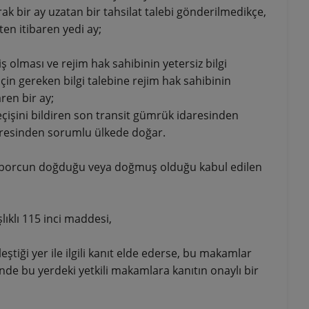
k bir ay uzatan bir tahsilat talebi gönderilmedikçe,
en itibaren yedi ay;
 olması ve rejim hak sahibinin yetersiz bilgi
in gereken bilgi talebine rejim hak sahibinin
ren bir ay;
eçişini bildiren son transit gümrük idaresinden
resinden sorumlu ülkede doğar.
e borcun doğduğu veya doğmuş olduğu kabul edilen
ıklı 115 inci maddesi,
tiği yer ile ilgili kanıt elde ederse, bu makamlar
inde bu yerdeki yetkili makamlara kanıtın onaylı bir