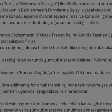
 ("Varışta Bilinmeyen Sevkiyat") ile dönülen ve (varsa) son sı
 Makamın Belirlenmesi") Formlarına üç aylık yasal cevap sü
me konusu eşyanın ihracat eşyası olması ve konu ile ilgili
r hususunda tereddüt oluştuğunun anlaşıldığı iletildi.
ransit Sözleşmesinin 'Ortak Transit Rejimi Altında Taşınan Eşy
in sekizinci fıkrası,
rcun doğmuş olması halinde hareket ülkesinin gümrük makamı
un tebliğinden sorumlu gümrük idaresini belirler." hükmünü
zleşmenin 'Borcun Doğduğu Yer' başlıklı 114 üncü maddesi,
a, ibra edilmemiş bir ortak transit rejimine tabi tutulmuşsa
b) bentleri uyarınca, aşağıdaki süre sınırlarından;
et ülkesinin gümrük makamınca elde edilen kanıta göre bor
 eşyanın varış gümrük idaresine sunulmuş olması gereken son