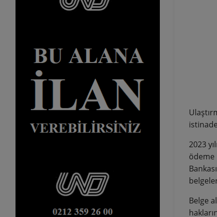
Ulaştır
istinad
2023 yıl
ödeme n
Bankası
belgeler
Belge a
hakların