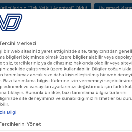
rinin “Tek Yetkili Acentesi” Oldu!
Uyuşmazlıkların Çö
METLERİMİZ
SEKTÖREL BİLGİLER
UND YAYINLARI
HAB
k Tercihi Merkezi
 bir web sitesini ziyaret ettiğinizde site, tarayıcınızdan genell
a bilgileri biçiminde olmak üzere bilgiler alabilir veya depolaya
er; siz, tercihleriniz ya da cihazınız hakkında olabilir veya sitey
iniz şekilde çalıştırmak üzere kullanılabilir. Bilgiler çoğunlukla 
 tanımlamaz ancak size daha kişiselleştirilmiş bir web deney
r. Bazı tanımlama bilgisi türlerine izin vermemeyi seçebilirsini
lgi edinmek ve varsayılan ayarlarımızı değiştirmek için farklı ka
rına tıklayın. Bununla birlikte, bazı tanımlama bilgisi türlerini
diğinizde site deneyiminiz ve sunabildiğimiz hizmetler bu du
ÖNEMLİ
HATIRLATMA! TAKAS İŞLEMLERİNİ MÜTEAKİP 202
/
ilir.
DUYURULAR
GÖSTERİR LİSTE YAYIMLANMIŞTIR
la Bilgi
ercihlerini Yönet
IRLATMA! TAKAS İŞLEMLERİNİ MÜT