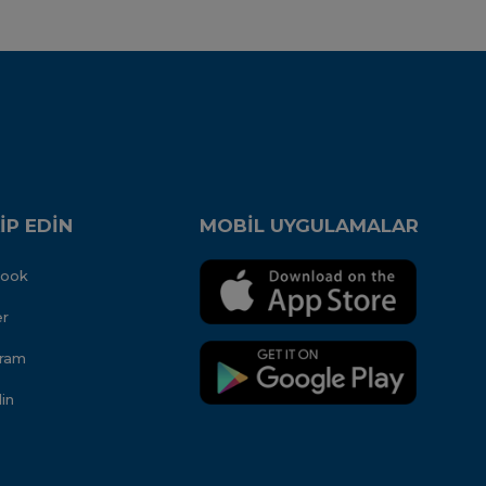
İP EDİN
MOBİL UYGULAMALAR
book
er
gram
in