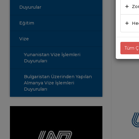
BEL
Zor
Duyurular
YAY
Eğitim
Hed
12.12
Vize
Tüm Çe
Yunanistan Vize İşlemleri
Duyuruları
Bulgaristan Üzerinden Yapılan
Almanya Vize İşlemleri
Duyuruları