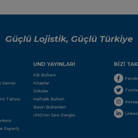
Güçlü Lojistik, Güçlü Türkiye
UND YAYINLARI
BİZİ TAK
AB Bülteni
Face
 Servisi
Kitaplar
Twitt
Sirküler
tı Tahsisi
Haftalık Bülten
Insta
Basın Bültenleri
Linked
UND'nin Sesi Dergisi
rkezi
ve Expert)