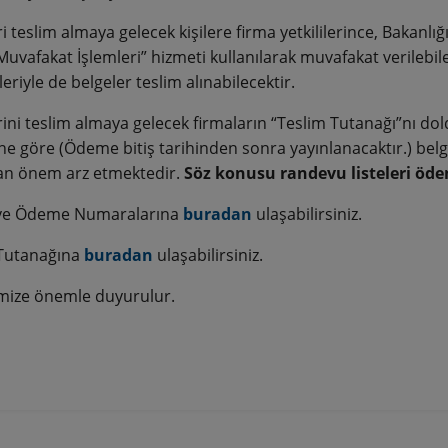
i teslim almaya gelecek kişilere firma yetkililerince, Bakanl
uvafakat İşlemleri” hizmeti kullanılarak muvafakat verilebile
leriyle de belgeler teslim alınabilecektir.
rini teslim almaya gelecek firmaların “Teslim Tutanağı”nı do
ine göre (Ödeme bitiş tarihinden sonra yayınlanacaktır.) belg
an önem arz etmektedir.
Söz konusu randevu listeleri öd
 ve Ödeme Numaralarına
buradan
ulaşabilirsiniz.
Tutanağına
buradan
ulaşabilirsiniz.
mize önemle duyurulur.