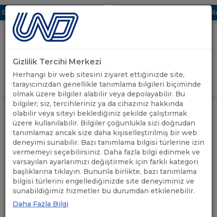
Dijital UBAK Bölümü Hakkında
UND, Yunanistan Vize Başvuruları
Gizlilik Tercihi Merkezi
Uluslararası Nakliyeciler Derneği
Herhangi bir web sitesini ziyaret ettiğinizde site,
GİRİŞ YAP
tarayıcınızdan genellikle tanımlama bilgileri biçiminde
olmak üzere bilgiler alabilir veya depolayabilir. Bu
bilgiler; siz, tercihleriniz ya da cihazınız hakkında
HATIRLATMA: 2024 YILI UBAK İZİN
ÖNEMLİ
olabilir veya siteyi beklediğiniz şekilde çalıştırmak
ANASAYFA
/
/
BELGELERİ DAĞITIMI
DUYURULAR
üzere kullanılabilir. Bilgiler çoğunlukla sizi doğrudan
BAŞVURULARI BAŞLADI!
tanımlamaz ancak size daha kişiselleştirilmiş bir web
deneyimi sunabilir. Bazı tanımlama bilgisi türlerine izin
HATIRLATMA: 2024 YILI
vermemeyi seçebilirsiniz. Daha fazla bilgi edinmek ve
varsayılan ayarlarımızı değiştirmek için farklı kategori
UBAK İZİN BELGELERİ
başlıklarına tıklayın. Bununla birlikte, bazı tanımlama
bilgisi türlerini engellediğinizde site deneyiminiz ve
DAĞITIMI BAŞVURULARI
sunabildiğimiz hizmetler bu durumdan etkilenebilir.
BAŞLADI!
Daha Fazla Bilgi