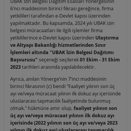
UBAK İzin Belgesi Dağıtım Esasları Yönergesinin
6’ncı maddesinin birinci fıkrası gereğince, firma
yetkilileri tarafından e-Devlet kapısı üzerinden
yapılmaktadır. Bu kapsamda, 2024 yılı UBAK izin
belgesi müracaatları ile ilgili işlemler firma
yetkililerince e-Devlet kapısı üzerinden
Ulaştırma
ve Altyapı Bakanlığı hizmetlerinden Sınır
İşlemleri altında "UBAK İzin Belgesi Dağıtımı
Başvurusu"
seçeneği seçilerek
01 Ekim - 31 Ekim
2023
tarihleri arasında yapılabilecektir.
Ayrıca, anılan Yönerge’nin 7’inci maddesinin
birinci fıkrasının (c) bendi “Faaliyet yılının son üç
ayı ve/veya müracaat yılının ilk dokuz ayı içerisinde
uluslararası taşımacılık faaliyetinde bulunmuş
olmak." hükmüne amir olup,
faaliyet yılının son
üç ayı ve/veya müracaat yılının ilk dokuz ayı
içerisinde (2022 yılının son üç ayı ve/veya 2023
yılının ilk dokuz ayı) uluslararası taşımacılık