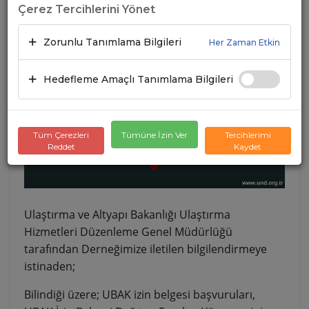
Çerez Tercihlerini Yönet
10.10.2023
A+
A-
Zorunlu Tanımlama Bilgileri
Her Zaman Etkin
Hedefleme Amaçlı Tanımlama Bilgileri
Tüm Çerezleri
Tümüne İzin Ver
Tercihlerimi
Reddet
Kaydet
Ulaştırma ve Altyapı Bakanlığı Ulaştırma
Hizmetleri Düzenleme Genel Müdürlüğü
tarafından Derneğimize iletilen bilgilendirmeye
istinaden;
Bilindiği üzere; UBAK izin belgesi başvuruları,