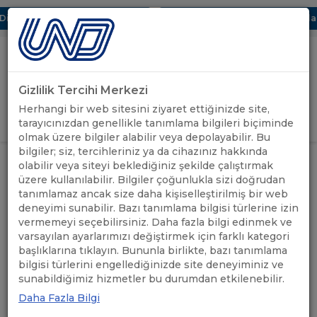
jital UBAK Bölümü Hakkında
UND, Yunanistan Vize Başvuruların
Gizlilik Tercihi Merkezi
Uluslararası Nakliyeciler Derneği
Herhangi bir web sitesini ziyaret ettiğinizde site,
GİRİŞ YAP
tarayıcınızdan genellikle tanımlama bilgileri biçiminde
olmak üzere bilgiler alabilir veya depolayabilir. Bu
bilgiler; siz, tercihleriniz ya da cihazınız hakkında
GÜMRÜKLER GENEL MÜDÜRLÜĞÜ
olabilir veya siteyi beklediğiniz şekilde çalıştırmak
2021/20 SAYILI “EKSİK BELGEYLE
üzere kullanılabilir. Bilgiler çoğunlukla sizi doğrudan
BEYAN UYGULAMASINDA GÜMRÜK
ÖNEMLİ
tanımlamaz ancak size daha kişiselleştirilmiş bir web
ANASAYFA
/
/
KANUNU'NUN 234 ÜNCÜ MADDESİ
DUYURULAR
UYARINCA TESİS EDİLECEK
deneyimi sunabilir. Bazı tanımlama bilgisi türlerine izin
İŞLEMLER” GENELGESİNİ
vermemeyi seçebilirsiniz. Daha fazla bilgi edinmek ve
YAYIMLADI
varsayılan ayarlarımızı değiştirmek için farklı kategori
başlıklarına tıklayın. Bununla birlikte, bazı tanımlama
bilgisi türlerini engellediğinizde site deneyiminiz ve
GÜMRÜKLER GENEL
sunabildiğimiz hizmetler bu durumdan etkilenebilir.
MÜDÜRLÜĞÜ 2021/20 SAYILI
Daha Fazla Bilgi