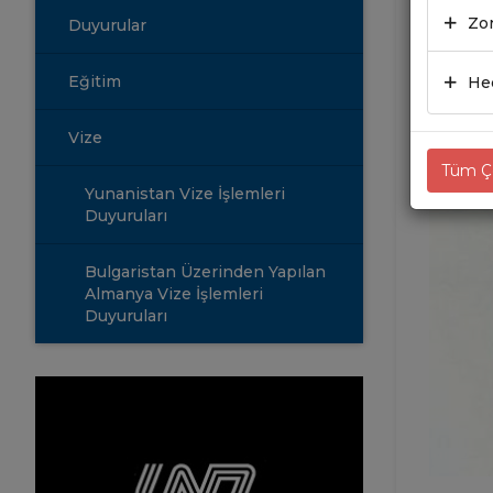
DEĞ
Zor
Duyurular
24.0
Eğitim
Hed
Vize
Tüm Çe
Yunanistan Vize İşlemleri
Duyuruları
Bulgaristan Üzerinden Yapılan
Almanya Vize İşlemleri
Duyuruları