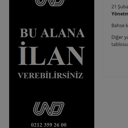
21 Şubat
Yönetm
Bahse k
Diğer ya
tablosu