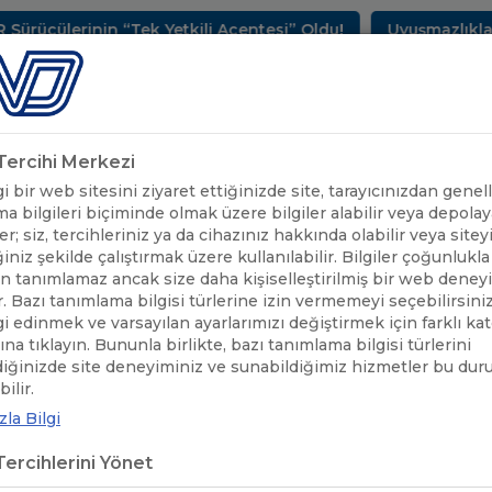
ülerinin “Tek Yetkili Acentesi” Oldu!
Uyuşmazlıkların 
METLERİMİZ
SEKTÖREL BİLGİLER
UND YAYINLARI
HAB
k Tercihi Merkezi
 bir web sitesini ziyaret ettiğinizde site, tarayıcınızdan genell
a bilgileri biçiminde olmak üzere bilgiler alabilir veya depolaya
er; siz, tercihleriniz ya da cihazınız hakkında olabilir veya sitey
iniz şekilde çalıştırmak üzere kullanılabilir. Bilgiler çoğunlukla 
 tanımlamaz ancak size daha kişiselleştirilmiş bir web deney
r. Bazı tanımlama bilgisi türlerine izin vermemeyi seçebilirsini
lgi edinmek ve varsayılan ayarlarımızı değiştirmek için farklı ka
rına tıklayın. Bununla birlikte, bazı tanımlama bilgisi türlerini
diğinizde site deneyiminiz ve sunabildiğimiz hizmetler bu du
ÖNEMLİ
GÜMRÜK İŞLEMLERİNİN KOLAYLAŞTIRILMASI 
/
ilir.
DUYURULAR
YAYINLANDI
la Bilgi
ercihlerini Yönet
RÜK İŞLEMLERİNİN KOLAYLAŞTI