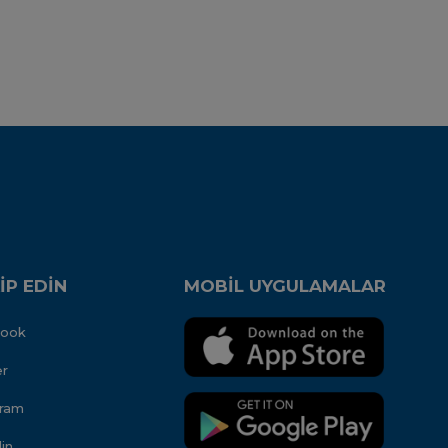
İP EDİN
MOBİL UYGULAMALAR
book
er
gram
in