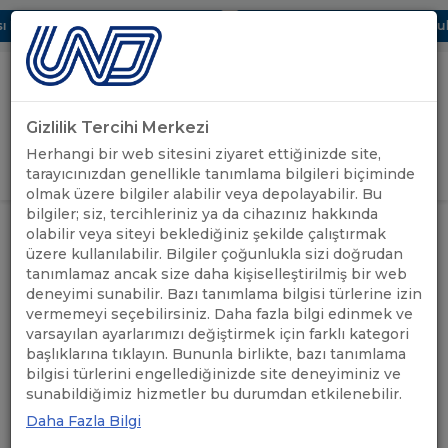
 Dijital UBAK Bölümü Hakkında
UND, Yunanistan Vize Başvurular
Gizlilik Tercihi Merkezi
Uluslararası Nakliyeciler Derneği
Herhangi bir web sitesini ziyaret ettiğinizde site,
GİRİŞ YAP
tarayıcınızdan genellikle tanımlama bilgileri biçiminde
olmak üzere bilgiler alabilir veya depolayabilir. Bu
bilgiler; siz, tercihleriniz ya da cihazınız hakkında
GELİR VERGİSİ, MTV VE 7440
olabilir veya siteyi beklediğiniz şekilde çalıştırmak
ÖNEMLİ
SAYILI KANUNUN ÖDEME SÜRELERİ
ANASAYFA
/
/
üzere kullanılabilir. Bilgiler çoğunlukla sizi doğrudan
DUYURULAR
İLE BAZI BİLDİRİM, OLUŞTURMA
tanımlamaz ancak size daha kişiselleştirilmiş bir web
VE YÜKLENME SÜRELERİ UZATILDI
deneyimi sunabilir. Bazı tanımlama bilgisi türlerine izin
vermemeyi seçebilirsiniz. Daha fazla bilgi edinmek ve
GELİR VERGİSİ, MTV VE
varsayılan ayarlarımızı değiştirmek için farklı kategori
başlıklarına tıklayın. Bununla birlikte, bazı tanımlama
7440 SAYILI KANUNUN
bilgisi türlerini engellediğinizde site deneyiminiz ve
sunabildiğimiz hizmetler bu durumdan etkilenebilir.
ÖDEME SÜRELERİ İLE BAZI
Daha Fazla Bilgi
BİLDİRİM, OLUŞTURMA VE