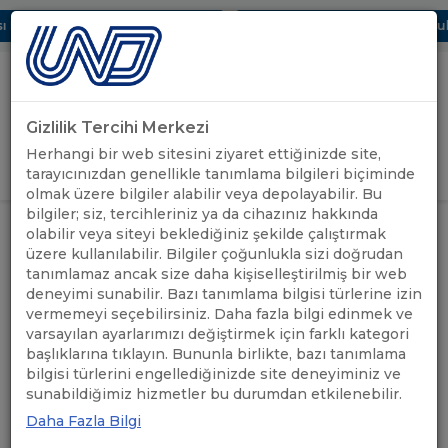
 Dijital UBAK Bölümü Hakkında
UND, Yunanistan Vize Başvurular
Gizlilik Tercihi Merkezi
Uluslararası Nakliyeciler Derneği
Herhangi bir web sitesini ziyaret ettiğinizde site,
GİRİŞ YAP
tarayıcınızdan genellikle tanımlama bilgileri biçiminde
olmak üzere bilgiler alabilir veya depolayabilir. Bu
bilgiler; siz, tercihleriniz ya da cihazınız hakkında
FRANSA KORONA VİRÜS
ÖNEMLİ
olabilir veya siteyi beklediğiniz şekilde çalıştırmak
ANASAYFA
/
/
ÖNLEMLERİ İLE ALAKALI
DUYURULAR
üzere kullanılabilir. Bilgiler çoğunlukla sizi doğrudan
HATIRLATMA
tanımlamaz ancak size daha kişiselleştirilmiş bir web
deneyimi sunabilir. Bazı tanımlama bilgisi türlerine izin
FRANSA KORONA VİRÜS
vermemeyi seçebilirsiniz. Daha fazla bilgi edinmek ve
varsayılan ayarlarımızı değiştirmek için farklı kategori
ÖNLEMLERİ İLE ALAKALI
başlıklarına tıklayın. Bununla birlikte, bazı tanımlama
bilgisi türlerini engellediğinizde site deneyiminiz ve
HATIRLATMA
sunabildiğimiz hizmetler bu durumdan etkilenebilir.
Daha Fazla Bilgi
26.02.2021
A+
A-