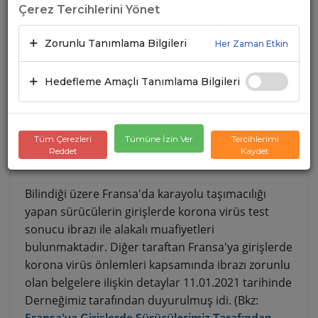
Çerez Tercihlerini Yönet
Zorunlu Tanımlama Bilgileri
Her Zaman Etkin
Hedefleme Amaçlı Tanımlama Bilgileri
Tüm Çerezleri
Tümüne İzin Ver
Tercihlerimi
Reddet
Kaydet
Bilindiği üzere Fransa'da karayolu taşımacılığı
yapan sürücülerin girişlerde korona virüs test
sonucu ibrazı ile alakalı muafiyetleri
bulunmaktadır. Diğer taraftan Fransa'ya girişlerde
korona virüs önlemleri kapsamında ibrazı zorunlu
olan belgelere ilişkin detaylar 11.01.2021 tarihinde
Derneğimiz tarafından duyurulmuş idi. (Bkz: