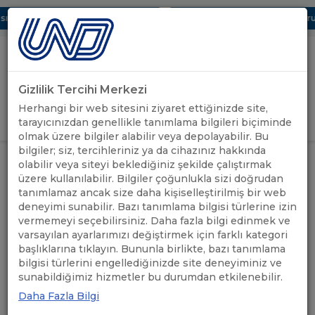
 Dijital UBAK Bölümü Hakkında
UND, Yunanistan Vize Başvurula
Gizlilik Tercihi Merkezi
Uluslararası Nakliyeciler Derneği
Herhangi bir web sitesini ziyaret ettiğinizde site,
GİRİŞ YAP
tarayıcınızdan genellikle tanımlama bilgileri biçiminde
olmak üzere bilgiler alabilir veya depolayabilir. Bu
bilgiler; siz, tercihleriniz ya da cihazınız hakkında
FRANSA: 1 KASIM 2024
olabilir veya siteyi beklediğiniz şekilde çalıştırmak
ÖNEMLİ
TARİHİNDEN İTİBAREN SINIR
ANASAYFA
/
/
üzere kullanılabilir. Bilgiler çoğunlukla sizi doğrudan
DUYURULAR
KONTROLLERİNİN BAŞLATILMASI
tanımlamaz ancak size daha kişiselleştirilmiş bir web
HAKKINDA
deneyimi sunabilir. Bazı tanımlama bilgisi türlerine izin
vermemeyi seçebilirsiniz. Daha fazla bilgi edinmek ve
FRANSA: 1 KASIM 2024
varsayılan ayarlarımızı değiştirmek için farklı kategori
başlıklarına tıklayın. Bununla birlikte, bazı tanımlama
TARİHİNDEN İTİBAREN
bilgisi türlerini engellediğinizde site deneyiminiz ve
sunabildiğimiz hizmetler bu durumdan etkilenebilir.
SINIR KONTROLLERİNİN
Daha Fazla Bilgi
BAŞLATILMASI HAKKINDA