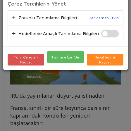
Çerez Tercihlerini Yönet
28.10.2024
A+
A-
Zorunlu Tanımlama Bilgileri
Her Zaman Etkin
Hedefleme Amaçlı Tanımlama Bilgileri
Tüm Çerezleri
Tümüne İzin Ver
Tercihlerimi
Reddet
Kaydet
IRU’da yayımlanan duyuruya istinaden,
Fransa, sınırlı bir süre boyunca bazı sınır
kapılarındaki kontrolleri yeniden
başlatacaktır: