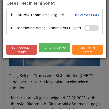
Çerez Tercihlerini Yönet
27.02.2023
A+
A-
Zorunlu Tanımlama Bilgileri
Her Zaman Etkin
Hedefleme Amaçlı Tanımlama Bilgileri
Tüm Çerezleri
Tümüne İzin Ver
Tercihlerimi
Reddet
Kaydet
Geçiş Belgesi Otomasyon Sisteminden (GEBOS)
alınan veriler üzerinde yapılan incelemelere
istinaden;
• Macaristan ikili geçiş belgeleri 25.02.2023 tarihi
itibarıyla tükenmiştir. Bir sonraki döneme ait geçiş