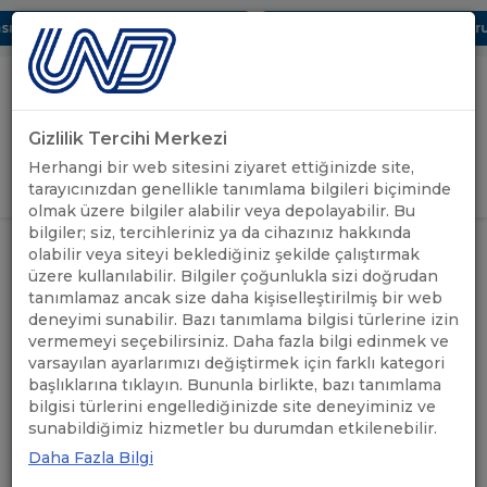
ı Dijital UBAK Bölümü Hakkında
UND, Yunanistan Vize Başvurula
Gizlilik Tercihi Merkezi
Uluslararası Nakliyeciler Derneği
Herhangi bir web sitesini ziyaret ettiğinizde site,
GİRİŞ YAP
tarayıcınızdan genellikle tanımlama bilgileri biçiminde
olmak üzere bilgiler alabilir veya depolayabilir. Bu
bilgiler; siz, tercihleriniz ya da cihazınız hakkında
DÖNEMSEL OLARAK KULLANIMA
ÖNEMLİ
olabilir veya siteyi beklediğiniz şekilde çalıştırmak
ANASAYFA
/
/
AÇILAN MACARİSTAN İKİLİ GEÇİŞ
DUYURULAR
üzere kullanılabilir. Bilgiler çoğunlukla sizi doğrudan
BELGELERİ TÜKENDİ
tanımlamaz ancak size daha kişiselleştirilmiş bir web
deneyimi sunabilir. Bazı tanımlama bilgisi türlerine izin
DÖNEMSEL OLARAK
vermemeyi seçebilirsiniz. Daha fazla bilgi edinmek ve
varsayılan ayarlarımızı değiştirmek için farklı kategori
KULLANIMA AÇILAN
başlıklarına tıklayın. Bununla birlikte, bazı tanımlama
bilgisi türlerini engellediğinizde site deneyiminiz ve
MACARİSTAN İKİLİ GEÇİŞ
sunabildiğimiz hizmetler bu durumdan etkilenebilir.
BELGELERİ TÜKENDİ
Daha Fazla Bilgi