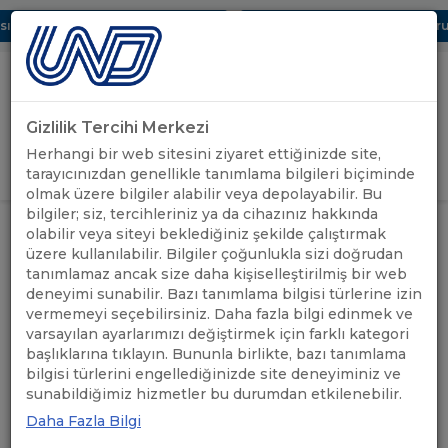
 Dijital UBAK Bölümü Hakkında
UND, Yunanistan Vize Başvurula
Gizlilik Tercihi Merkezi
Uluslararası Nakliyeciler Derneği
Herhangi bir web sitesini ziyaret ettiğinizde site,
GİRİŞ YAP
tarayıcınızdan genellikle tanımlama bilgileri biçiminde
olmak üzere bilgiler alabilir veya depolayabilir. Bu
bilgiler; siz, tercihleriniz ya da cihazınız hakkında
DÖNEMSEL KULLANIMA AÇILAN
ÖNEMLİ
olabilir veya siteyi beklediğiniz şekilde çalıştırmak
ANASAYFA
/
/
MACARİSTAN VE SLOVENYA GEÇİŞ
DUYURULAR
üzere kullanılabilir. Bilgiler çoğunlukla sizi doğrudan
BELGELERİNDE SON DURUM
tanımlamaz ancak size daha kişiselleştirilmiş bir web
deneyimi sunabilir. Bazı tanımlama bilgisi türlerine izin
DÖNEMSEL KULLANIMA
vermemeyi seçebilirsiniz. Daha fazla bilgi edinmek ve
varsayılan ayarlarımızı değiştirmek için farklı kategori
AÇILAN MACARİSTAN VE
başlıklarına tıklayın. Bununla birlikte, bazı tanımlama
bilgisi türlerini engellediğinizde site deneyiminiz ve
SLOVENYA GEÇİŞ
sunabildiğimiz hizmetler bu durumdan etkilenebilir.
BELGELERİNDE SON
Daha Fazla Bilgi