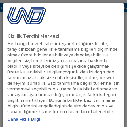
 Dijital UBAK Bölümü Hakkında
UND, Yunanistan Vize Başvurula
Gizlilik Tercihi Merkezi
Uluslararası Nakliyeciler Derneği
Herhangi bir web sitesini ziyaret ettiğinizde site,
GİRİŞ YAP
tarayıcınızdan genellikle tanımlama bilgileri biçiminde
olmak üzere bilgiler alabilir veya depolayabilir. Bu
bilgiler; siz, tercihleriniz ya da cihazınız hakkında
DÖNEMSEL KULLANIMA AÇILAN
ÖNEMLİ
olabilir veya siteyi beklediğiniz şekilde çalıştırmak
ANASAYFA
/
/
MACARİSTAN VE SLOVENYA GEÇİŞ
DUYURULAR
üzere kullanılabilir. Bilgiler çoğunlukla sizi doğrudan
BELGELERİNDE SON DURUM
tanımlamaz ancak size daha kişiselleştirilmiş bir web
deneyimi sunabilir. Bazı tanımlama bilgisi türlerine izin
DÖNEMSEL KULLANIMA
vermemeyi seçebilirsiniz. Daha fazla bilgi edinmek ve
varsayılan ayarlarımızı değiştirmek için farklı kategori
AÇILAN MACARİSTAN VE
başlıklarına tıklayın. Bununla birlikte, bazı tanımlama
bilgisi türlerini engellediğinizde site deneyiminiz ve
SLOVENYA GEÇİŞ
sunabildiğimiz hizmetler bu durumdan etkilenebilir.
BELGELERİNDE SON
Daha Fazla Bilgi