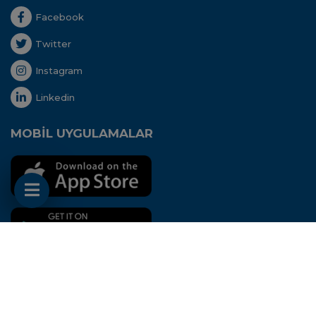
Facebook
Twitter
Instagram
Linkedin
MOBİL UYGULAMALAR
Her hakkı saklıdır. Copyright © 2020 - Uluslararası
Nakliyeciler Derneği
Bu site
Aidango
STK
ERP
'si ile hazırlanmıştır.