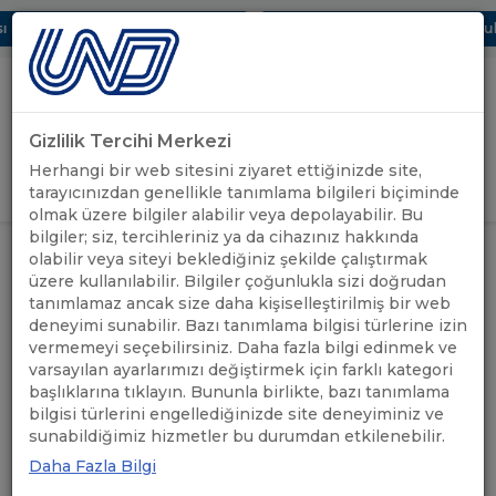
 Dijital UBAK Bölümü Hakkında
UND, Yunanistan Vize Başvurular
Gizlilik Tercihi Merkezi
Uluslararası Nakliyeciler Derneği
Herhangi bir web sitesini ziyaret ettiğinizde site,
GİRİŞ YAP
tarayıcınızdan genellikle tanımlama bilgileri biçiminde
olmak üzere bilgiler alabilir veya depolayabilir. Bu
bilgiler; siz, tercihleriniz ya da cihazınız hakkında
DÖNEMSEL KULLANIMA AÇILAN
olabilir veya siteyi beklediğiniz şekilde çalıştırmak
ÖNEMLİ
MACARİSTAN, SLOVENYA VE
ANASAYFA
/
/
üzere kullanılabilir. Bilgiler çoğunlukla sizi doğrudan
DUYURULAR
ÇEKYA GEÇİŞ BELGELERİNDE SON
tanımlamaz ancak size daha kişiselleştirilmiş bir web
DURUM
deneyimi sunabilir. Bazı tanımlama bilgisi türlerine izin
vermemeyi seçebilirsiniz. Daha fazla bilgi edinmek ve
DÖNEMSEL KULLANIMA
varsayılan ayarlarımızı değiştirmek için farklı kategori
başlıklarına tıklayın. Bununla birlikte, bazı tanımlama
AÇILAN MACARİSTAN,
bilgisi türlerini engellediğinizde site deneyiminiz ve
sunabildiğimiz hizmetler bu durumdan etkilenebilir.
SLOVENYA VE ÇEKYA GEÇİŞ
Daha Fazla Bilgi
BELGELERİNDE SON