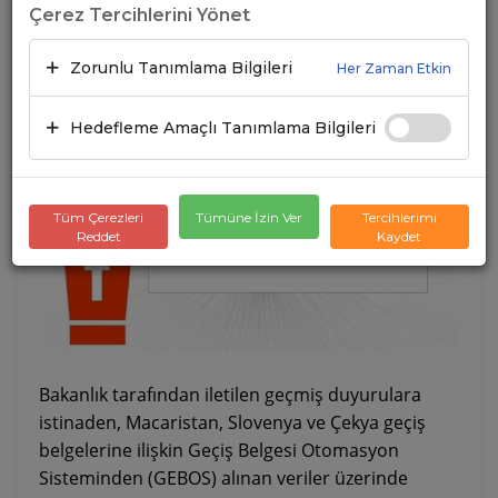
Çerez Tercihlerini Yönet
DURUM
Zorunlu Tanımlama Bilgileri
Her Zaman Etkin
15.06.2021
A+
A-
Hedefleme Amaçlı Tanımlama Bilgileri
Tüm Çerezleri
Tümüne İzin Ver
Tercihlerimi
Reddet
Kaydet
Bakanlık tarafından iletilen geçmiş duyurulara
istinaden, Macaristan, Slovenya ve Çekya geçiş
belgelerine ilişkin Geçiş Belgesi Otomasyon
Sisteminden (GEBOS) alınan veriler üzerinde