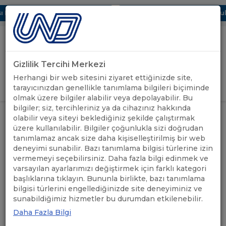
Dijital UBAK Bölümü Hakkında
UND, Yunanistan Vize Başvurular
Gizlilik Tercihi Merkezi
Uluslararası Nakliyeciler Derneği
Herhangi bir web sitesini ziyaret ettiğinizde site,
GİRİŞ YAP
tarayıcınızdan genellikle tanımlama bilgileri biçiminde
olmak üzere bilgiler alabilir veya depolayabilir. Bu
bilgiler; siz, tercihleriniz ya da cihazınız hakkında
DİKKAT: FRANSA'YA GİRİŞTE
ÖNEMLİ
olabilir veya siteyi beklediğiniz şekilde çalıştırmak
ANASAYFA
/
/
KORONA VİRÜS TESTİ ZORUNLU
DUYURULAR
üzere kullanılabilir. Bilgiler çoğunlukla sizi doğrudan
HALE GELDİ
tanımlamaz ancak size daha kişiselleştirilmiş bir web
deneyimi sunabilir. Bazı tanımlama bilgisi türlerine izin
DİKKAT: FRANSA'YA GİRİŞTE
vermemeyi seçebilirsiniz. Daha fazla bilgi edinmek ve
varsayılan ayarlarımızı değiştirmek için farklı kategori
KORONA VİRÜS TESTİ
başlıklarına tıklayın. Bununla birlikte, bazı tanımlama
bilgisi türlerini engellediğinizde site deneyiminiz ve
ZORUNLU HALE GELDİ
sunabildiğimiz hizmetler bu durumdan etkilenebilir.
Daha Fazla Bilgi
17.06.2021
A+
A-