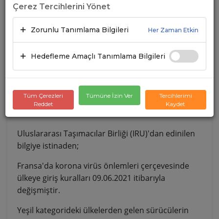
Çerez Tercihlerini Yönet
Zorunlu Tanımlama Bilgileri
Her Zaman Etkin
Hedefleme Amaçlı Tanımlama Bilgileri
Tüm Çerezleri
Tümüne İzin Ver
Tercihlerimi
Reddet
Kaydet
Uluslararası Taşımacılar Birliği (IRU)'dan edinilen
bilgiye istinaden;
Fransa'da korona virüs önlemleri çerçevesinde
ülkeye giriş kuralları 09.06.2021 itibarıyla
değişmiştir.
Yeşil kategorideki ülkelerden gelen sürücülerin