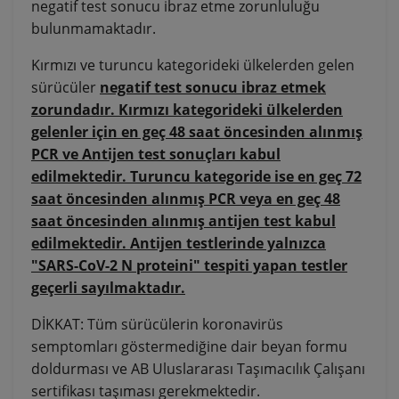
negatif test sonucu ibraz etme zorunluluğu
bulunmamaktadır.
Kırmızı ve turuncu kategorideki ülkelerden gelen
sürücüler
negatif test sonucu ibraz etmek
zorundadır. Kırmızı kategorideki ülkelerden
gelenler için en geç 48 saat öncesinden alınmış
PCR ve Antijen test sonuçları kabul
edilmektedir. Turuncu kategoride ise en geç 72
saat öncesinden alınmış PCR veya en geç 48
saat öncesinden alınmış antijen test kabul
edilmektedir. Antijen testlerinde yalnızca
"SARS-CoV-2 N proteini" tespiti yapan testler
geçerli sayılmaktadır.
DİKKAT: Tüm sürücülerin koronavirüs
semptomları göstermediğine dair beyan formu
doldurması ve AB Uluslararası Taşımacılık Çalışanı
sertifikası taşıması gerekmektedir.